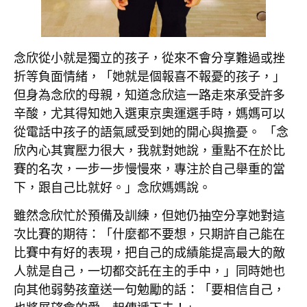
念欣從小就是獨立的孩子，從來不會分享難過或挫
折等負面情緒，「她就是個報喜不報憂的孩子，」
但身為念欣的母親，知道念欣這一路走來承受許多
辛酸，尤其得知她入選東京奧運選手時，媽媽可以
從電話中孩子的語氣感受到她的開心與擔憂。 「念
欣內心其實壓力很大，我就對她說，重點不在於比
賽的名次，一步一步慢慢來，專注於自己舉重的當
下，跟自己比就好。」念欣媽媽說。
雖然念欣忙於預備及訓練，但她仍抽空分享她對這
次比賽的期待：「什麼都不要想，只期許自己能在
比賽中有好的表現，把自己的成績能提高最大的敵
人就是自己，一切都交託在主的手中，」同時她也
向其他弱勢孩童送一句勉勵的話：「要相信自己，