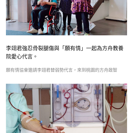
李翊君強忍骨裂腿傷與「願有情」一起為方舟教養
院愛心代言。
願有情協會邀請李翊君替弱勢代言，來到桃園的方舟啟智