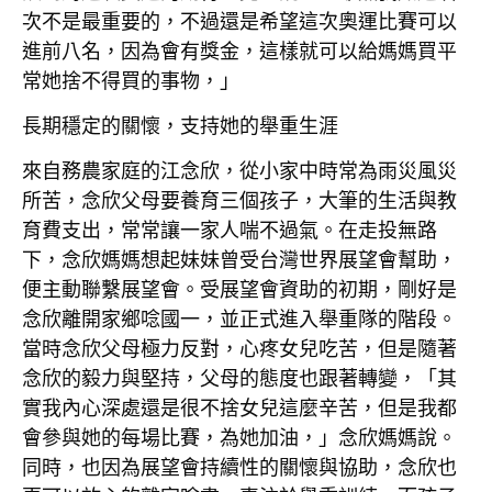
次不是最重要的，不過還是希望這次奧運比賽可以
進前八名，因為會有獎金，這樣就可以給媽媽買平
常她捨不得買的事物，」
長期穩定的關懷，支持她的舉重生涯
來自務農家庭的江念欣，從小家中時常為雨災風災
所苦，念欣父母要養育三個孩子，大筆的生活與教
育費支出，常常讓一家人喘不過氣。在走投無路
下，念欣媽媽想起妹妹曾受台灣世界展望會幫助，
便主動聯繫展望會。受展望會資助的初期，剛好是
念欣離開家鄉唸國一，並正式進入舉重隊的階段。
當時念欣父母極力反對，心疼女兒吃苦，但是隨著
念欣的毅力與堅持，父母的態度也跟著轉變，「其
實我內心深處還是很不捨女兒這麼辛苦，但是我都
會參與她的每場比賽，為她加油，」念欣媽媽說。
同時，也因為展望會持續性的關懷與協助，念欣也