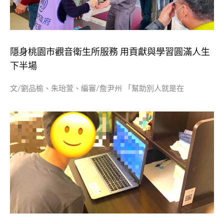
隱身桃園市觀音衛生所服務 用貢獻與學習圓滿人生
下半場
文/劉品榆、朱珆萱、編審/詹尹州 「幫助別人就是在