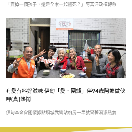
「賣掉一個孩子，還是全家一起餓死？」阿富汗政權轉移
有愛有料好滋味 伊甸「愛．圍爐」伴94歲阿嬤做伙
呷(真)熱鬧
伊甸基金會關懷據點頭城武營站廚房一早就冒著濃濃熱氣