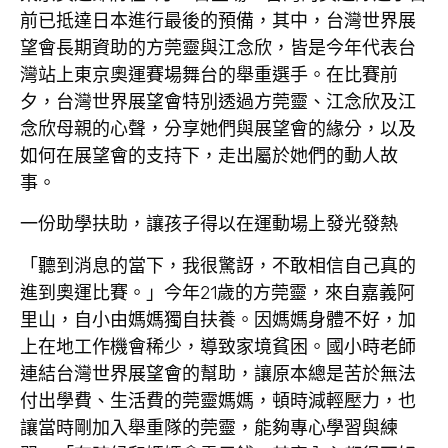
前已抵達日本進行最後的預備，其中，台灣世界展
望會長期資助的
方莞靈
與
江念欣
，皆是今年代表台
灣站上東京奧運賽場舞台的舉重選手。在比賽前
夕，台灣世界展望會特別透過方莞靈、江念欣及江
念欣母親的心聲，分享她們與展望會的緣分，以及
如何在展望會的支持下，走出屬於她們的動人故
事。
一份助學扶助，讓孩子得以在運動場上發光發熱
「聽到消息的當下，我很驚訝，不敢相信自己真的
進到奧運比賽。」今年21歲的方莞靈，來自嘉義阿
里山，自小由媽媽獨自扶養。因媽媽身體不好，加
上在地工作機會稀少，導致家境貧困。國小時老師
連結台灣世界展望會的幫助，讓原本總是苦於無法
付出學費、生活費的莞靈媽媽，頓時減輕壓力，也
讓當時剛加入舉重隊的莞靈，能夠專心學習與練