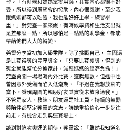
習。「有時候和媽媽拿零用錢，其實內心都很不好
受，所以得到展望會的協助，內心很感謝，至少我
跟媽媽都可以吃飽，我也能好好上學、練習舉
重，」對莞靈一家來說，有時候學費和生活支出就
是差那麼一點，所以哪怕是一點點的助學金，都能
帶給他們大大的轉變。
莞靈分享當初加入舉重隊，除了挑戰自己， 主因還
是比賽得獎的豐厚獎金，「只要比賽獲獎，得到的
獎金就能幫忙分擔家計，減輕媽媽的經濟負擔！」
莞靈勇闖一場場海內外比賽，獲獎無數。但途中也
曾因意外受傷而陷入低潮期，「不過在我想放棄的
當下，發現周圍的親朋好友其實從未放棄過我。」
不管是家人、教練、朋友還是社工員，持續的鼓勵
與陪伴都堅定莞靈的意志，讓她重拾信心一步步往
前走，有機會走到奧運賽場上。
談到對這次奧運的期待，莞靈說：「雖然我知道名