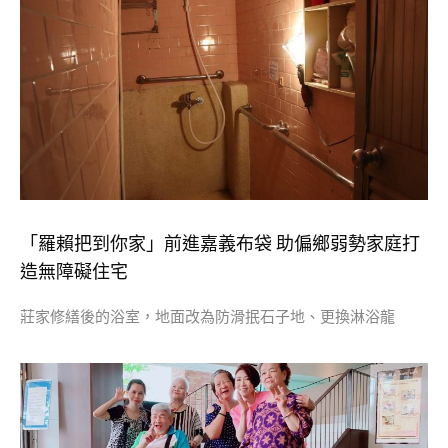
「羅賴把到你家」前進嘉義布袋 助偏鄉弱勢家庭打
造無障礙住宅
莊家修繕後的浴室，地面改為防滑抿石子地、更換淋浴龍