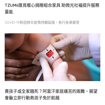
TZUMii厝覓暖心捐贈組合家具 助微光社福提升服務
量能
COVID-19新冠肺炎疫情持續延燒，各行各業都受
賣孩子或全家餓死？阿富汗家庭痛苦的兩難，展望
會籲立即行動救孩子免於飢餓