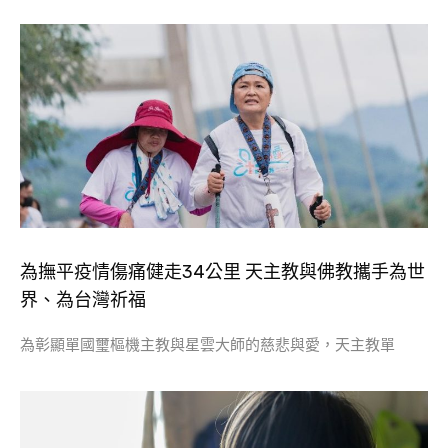
為撫平疫情傷痛健走34公里 天主教與佛教攜手為世
界、為台灣祈福
為彰顯單國璽樞機主教與星雲大師的慈悲與愛，天主教單