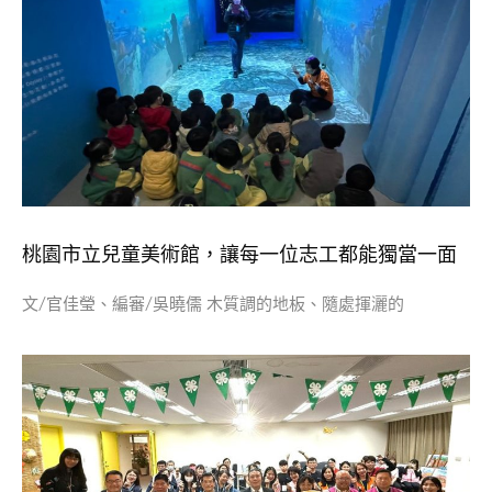
桃園市立兒童美術館，讓每一位志工都能獨當一面
文/官佳瑩、編審/吳曉儒 木質調的地板、隨處揮灑的