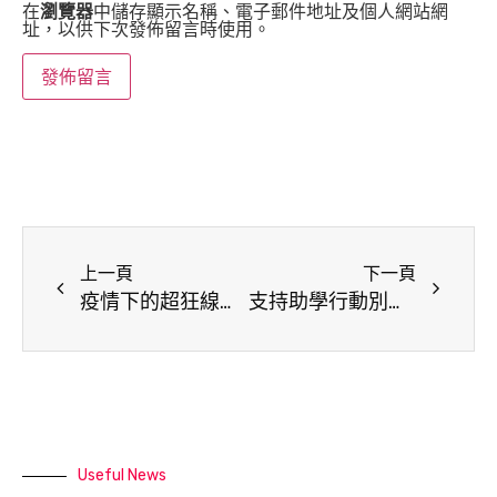
在
瀏覽器
中儲存顯示名稱、電子郵件地址及個人網站網
址，以供下次發佈留言時使用。
上一頁
下一頁
疫情下的超狂線上音樂營，撫慰同學們的心靈！用愛在心中交響！
支持助學行動別讓疫情阻礙弱勢孩童的上學路
Useful News