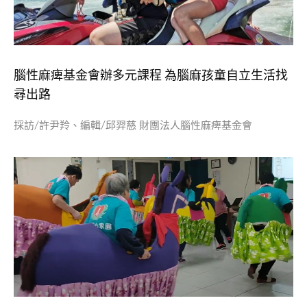
腦性麻痺基金會辦多元課程 為腦麻孩童自立生活找
尋出路
採訪/許尹羚、編輯/邱羿慈 財團法人腦性麻痺基金會