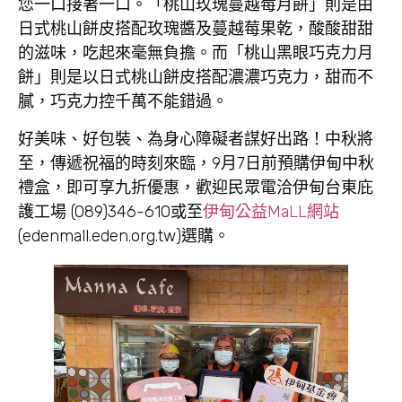
您一口接著一口。「桃山玫瑰蔓越莓月餅」則是由
日式桃山餅皮搭配玫瑰醬及蔓越莓果乾，酸酸甜甜
的滋味，吃起來毫無負擔。而「桃山黑眼巧克力月
餅」則是以日式桃山餅皮搭配濃濃巧克力，甜而不
膩，巧克力控千萬不能錯過。
好美味、好包裝、為身心障礙者謀好出路！中秋將
至，傳遞祝福的時刻來臨，9月7日前預購伊甸中秋
禮盒，即可享九折優惠，歡迎民眾電洽伊甸台東庇
護工場 (089)346-610或至
伊甸公益MaLL網站
(edenmall.eden.org.tw)選購。