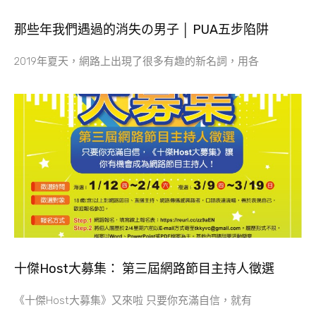
那些年我們遇過的消失の男子 │ PUA五步陷阱
2019年夏天，網路上出現了很多有趣的新名詞，用各
十傑Host大募集： 第三屆網路節目主持人徵選
《十傑Host大募集》又來啦 只要你充滿自信，就有