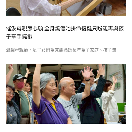
催淚母親節心願 全身燒傷她拼命復健只盼能再與孩
子牽手擁抱
溫馨母親節，是子女們為感謝媽媽長年為了家庭、孩子無