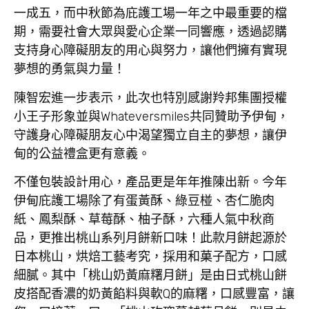
一成五，而中秋節為庇護工場一年之中最重要的檔
期，需要社會大眾與愛心企業一同響應，透過認購
支持身心障礙朋友的用心與努力，讓他們擁有實現
夢想的勇氣與力量！
陳智宏進一步表示，此次也特別感謝羚邦集團授權
小王子形象並與Whateversmiles共同贊助予伊甸，
守護身心障礙朋友心中渴望獨立自主的夢想，讓伊
甸的公益禮盒更有意義。
不僅包裝設計用心，產品更是年年推陳出新。今年
伊甸庇護工場除了有蛋黃酥、綠豆椪、杏仁脆肉
紙、鳳梨酥、草莓酥、柚子酥，六種人氣中秋商
品，更推出桃山系列月餅新口味！此款月餅起源於
日本桃山，烘焙工藝考究，採用和菓子配方，口感
細膩。其中「桃山奶黃麻糬月餅」是由日式桃山餅
皮搭配香濃的奶黃餡料與軟Q的麻糬，口感豐富，讓