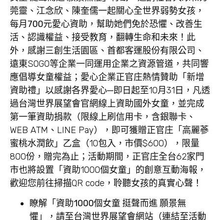
莞靈、江念欣、陳奎儒一起關心全世界弱勢女孩，
每月700元愛心資助，
幫助她們免於恐懼、改善生
活、認識權益、接受教育，翻轉生命和未來！
此
外，感謝三創生活園區、首都客運股份有限公司、
遠東SOGO等企業一同運用企業之資源管道，共同響
應倡導女童權益；愛心企業正官庄熱情贊助「新增
資助禮」以感謝各界愛心─即日起至10月31日，凡透
過台灣世界展望會官網線上資助國外女童，並完成
第一筆資助捐款（限線上刷信用卡，含銀聯卡、
WEB ATM、LINE Pay），即可獲贈正官庄「高麗蔘
蜜桃水潤飲」乙盒（10包入，市價$600），限量
800份，贈完為止；活動期間，正官庄全台62家門
市也將設置「資助1000個女童」的創意互動海報，
歡迎您前往掃描QR code，聆聽女孩的真實心聲！
瞭解「資助1000
個女童
挺聲而進
願景無
懼
」，請至台灣世界展望會網站
（
連結至活動