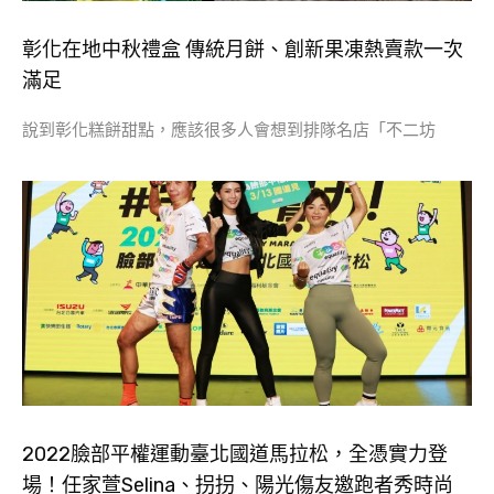
彰化在地中秋禮盒 傳統月餅、創新果凍熱賣款一次
滿足
說到彰化糕餅甜點，應該很多人會想到排隊名店「不二坊
2022臉部平權運動臺北國道馬拉松，全憑實力登
場！任家萱Selina、拐拐、陽光傷友邀跑者秀時尚