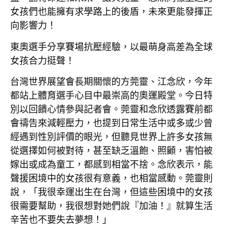
女孩們也能擁有求學路上的後盾，未來更能發揮正
向影響力！
東奧選手分享賽場抗壓經驗，
以最萌身高差
為全球
女孩合力挺聲！
台灣世界展望會長期關懷的方莞靈、江念欣，今年
都站上體育選手心目中最崇高的奧運殿堂。今日特
別以回饋心情參與記者會。莞靈和念欣透露賽前都
會禱告來減輕壓力，也提到日常生活中或多或少曾
經遇到性別評價的眼光，但聽見世界上許多女孩無
從選擇如何被對待，甚至缺乏溫飽、照顧，害怕被
嫁出或成為童工，都感到相當不捨。念欣表示，能
聲援困境中的女孩很有意義，也相當感動。莞靈則
說，「我很幸運出生在台灣，但這些困境中的女孩
很需要幫助，我很想對她們說『加油！』就算生活
辛苦也不要失去夢想！」