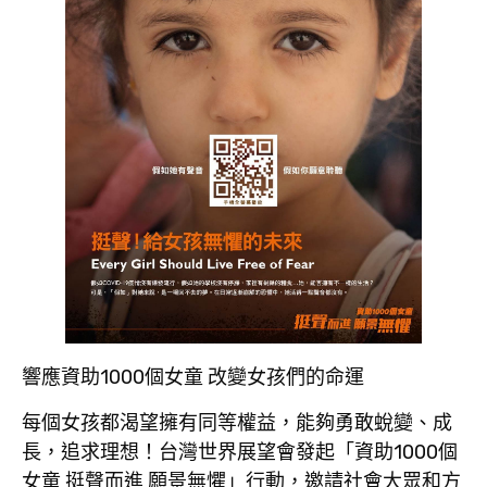
響應資助1000個女童 改變女孩們的命運
每個女孩都渴望擁有同等權益，能夠勇敢蛻變、成
長，追求理想！
台灣世界展望會發起
「資助1000
個
女童
挺聲而進
願景無懼」行動
，邀請社會大眾和方