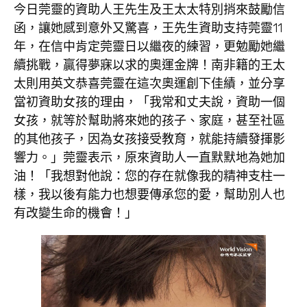
今日莞靈的資助人王先生及王太太特別捎來鼓勵信
函，讓她感到意外又驚喜，王先生資助支持莞靈11
年，在信中肯定莞靈日以繼夜的練習，更勉勵她繼
續挑戰，贏得夢寐以求的奧運金牌！南非籍的王太
太則用英文恭喜莞靈在這次奧運創下佳績，並分享
當初資助女孩的理由，「我常和丈夫說，資助一個
女孩，就等於幫助將來她的孩子、家庭，甚至社區
的其他孩子，因為女孩接受教育，就能持續發揮影
響力。」莞靈表示，原來資助人一直默默地為她加
油！「我想對他說：您的存在就像我的精神支柱一
樣，我以後有能力也想要傳承您的愛，幫助別人也
有改變生命的機會！」