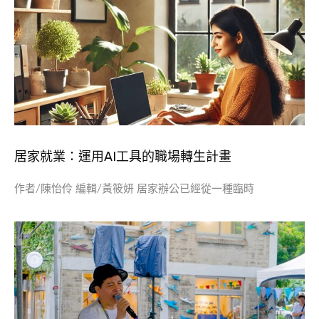
居家就業：運用AI工具的職場轉生計畫
作者/陳怡伶 編輯/黃筱妍 居家辦公已經從一種臨時