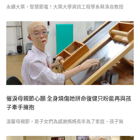
永續大葉，智慧節電！大葉大學資訊工程學系蔡渙良教授
催淚母親節心願 全身燒傷她拼命復健只盼能再與孩
子牽手擁抱
溫馨母親節，是子女們為感謝媽媽長年為了家庭、孩子無