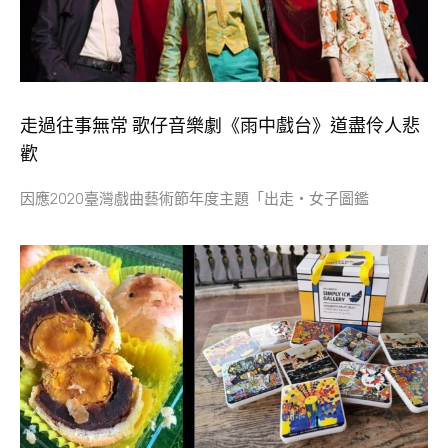
走過往事無常 歌仔音樂劇《雨中戲台》道盡伶人悲
歡
因應2020臺灣戲曲藝術節年度主題「出走‧女子圖鑑