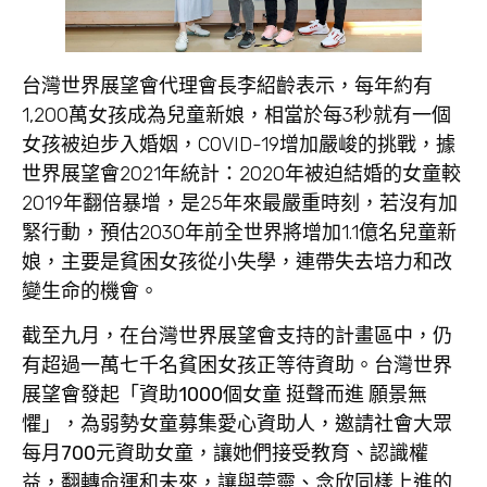
台灣世界展望會代理會長
李紹齡
表示，每年約有
1,200萬女孩成為兒童新娘，相當於每3秒就有一個
女孩被迫步入婚姻，COVID-19增加嚴峻的挑戰，據
世界展望會2021年統計：2020年被迫結婚的女童較
2019年翻倍暴增，是25年來最嚴重時刻，若沒有加
緊行動，預估2030年前全世界將增加1.1億名兒童新
娘，主要是貧困女孩從小失學，連帶失去培力和改
變生命的機會。
截至九月，在台灣世界展望會支持的計畫區中，仍
有超過一萬七千名貧困女孩正等待資助。台灣世界
展望會發起「資助1000
個女童
挺聲而進
願景無
懼」，為弱勢女童募集愛心資助人，邀請社會大眾
每月700
元資助女童，讓她們接受教育、認識權
益，翻轉命運和未來，讓與莞靈、念欣同樣上進的