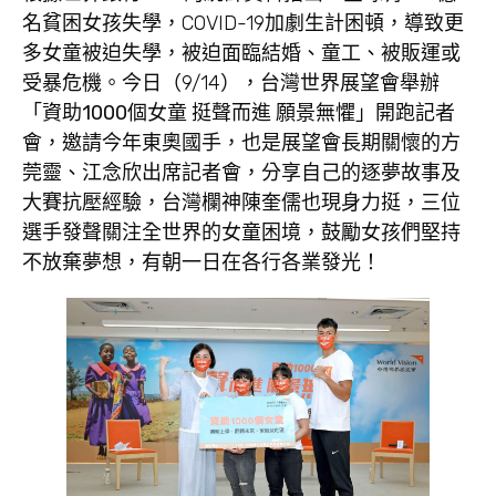
名貧困女孩失學，COVID-19加劇生計困頓，導致更
多女童被迫失學，被迫面臨結婚、童工、被販運或
受暴危機。今日（9/14），台灣世界展望會舉辦
「
資助
1000
個女童
挺聲而進
願景無懼
」開跑記者
會，邀請今年東奧國手，也是展望會長期關懷的
方
莞靈
、
江念欣
出席記者會
，分享自己的逐夢故事及
大賽抗壓經驗
，台灣欄神
陳奎儒
也現身力挺，三位
選手發聲關注全世界的女童困境，鼓勵女孩們堅持
不放棄夢想，有朝一日在各行各業發光！