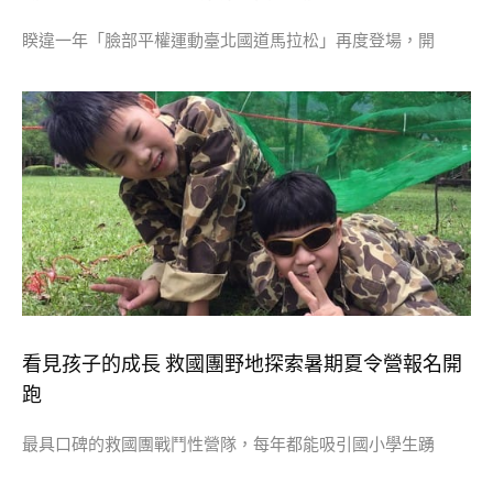
睽違一年「臉部平權運動臺北國道馬拉松」再度登場，開
看見孩子的成長 救國團野地探索暑期夏令營報名開
跑
最具口碑的救國團戰鬥性營隊，每年都能吸引國小學生踴