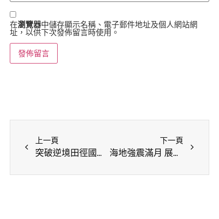
在
瀏覽器
中儲存顯示名稱、電子郵件地址及個人網站網
址，以供下次發佈留言時使用。
上一頁
下一頁
突破逆境田徑國手陳昭郡感謝寄養父母
海地強震滿月 展望會已提供2萬3千人物資