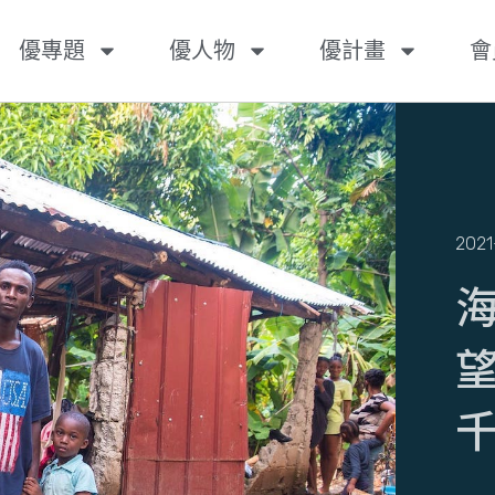
優專題
優人物
優計畫
會
2021
望