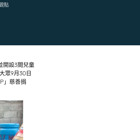
觀點
並開設3間兒童
大眾9月30日
PP」慈善捐