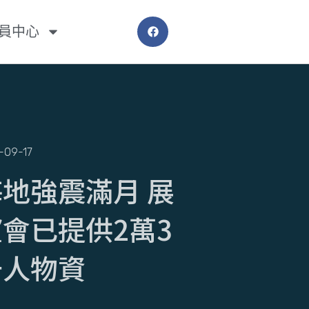
員中心
-09-17
海地強震滿月 展
會已提供2萬3
千人物資