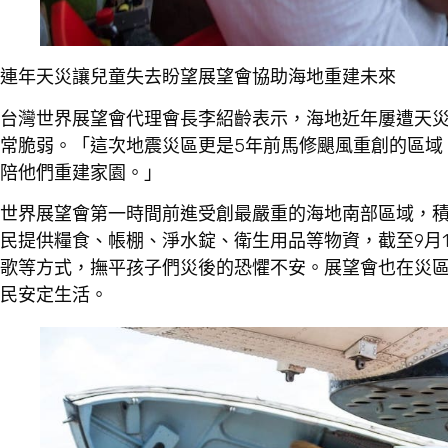
連年天災讓兒童失去盼望
展望會協助海地重建未來
台灣世界展望會代理會長李紹齡表示，海地近年屢遭天災侵
常脆弱。「這次地震災區更是5年前馬修颶風重創的區域
陪他們重建家園。」
世界展望會第一時間前進受創最嚴重的海地南部區域，
民提供糧食、帳棚、淨水錠、衛生用品等物資，截至9月1
歌等方式，撫平孩子們災後的恐懼不安。展望會也在災
民安定生活。