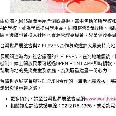
由於海地逾15萬間房屋全倒或毀損，當中包括多所學校
4間學校，並為學童提供學用品，同時整修5間診所、協
園。後續也會投入社區水資源管理委員會、兒童保護委
台灣世界展望會與
7-ELEVEN
合作募款
邀請大眾支持海地
長期關注海內外社會議題的7-ELEVEN，在海地地震
機制，線上開放民眾可透過OPEN POINT APP即時捐款，
幫助海地的受災兒童及家庭，為災區重建盡一份心力。
台灣世界展望會與7-ELEVEN合作的「海地地震救援
走過災後重建之路。
更多資訊，請至台灣世界展望會官網
www.worldvisi
相關訊息請洽救援專線：
02-2175-1995
，或洽詢電