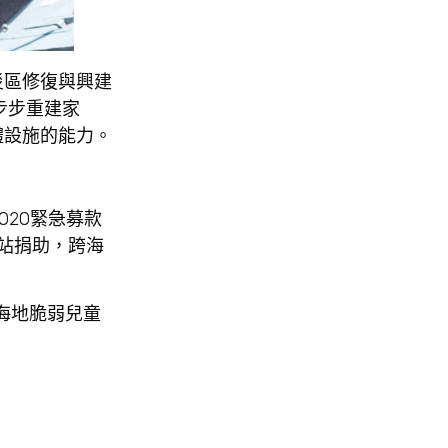
災區修復與興建
步步重建家
體設施的能力。
O2O緊急募款
生活站捐助，跨海
伴海地脆弱兒童