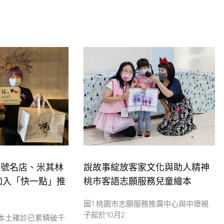
字號名店、米其林
說故事綻放客家文化與助人精神
加入「快一點」推
桃市客語志願服務兒童繪本
圖1 桃園市志願服務推廣中心與中壢親
子館於10月2
本土確診已累積破千