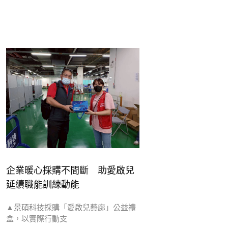
企業暖心採購不間斷 助愛啟兒
延續職能訓練動能
▲景碩科技採購「愛啟兒藝廊」公益禮
盒，以實際行動支