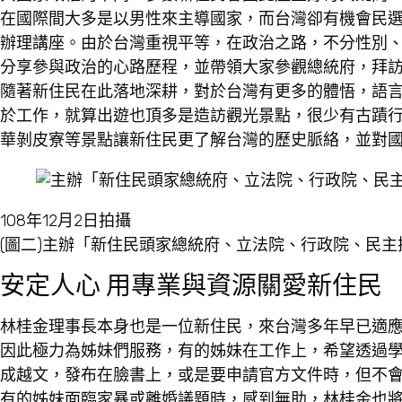
在國際間大多是以男性來主導國家，而台灣卻有機會民
辦理講座。由於台灣重視平等，在政治之路，不分性別
分享參與政治的心路歷程，並帶領大家參觀總統府，拜
隨著新住民在此落地深耕，對於台灣有更多的體悟，語
於工作，就算出遊也頂多是造訪觀光景點，很少有古蹟
華剝皮寮等景點讓新住民更了解台灣的歷史脈絡，並對
108年12月2日拍攝
(圖二)主辦「新住民頭家總統府、立法院、行政院、民
安定人心 用專業與資源關愛新住民
林桂金理事長本身也是一位新住民，來台灣多年早已適
因此極力為姊妹們服務，有的姊妹在工作上，希望透過
成越文，發布在臉書上，或是要申請官方文件時，但不
有的姊妹面臨家暴或離婚議題時，感到無助，林桂金也