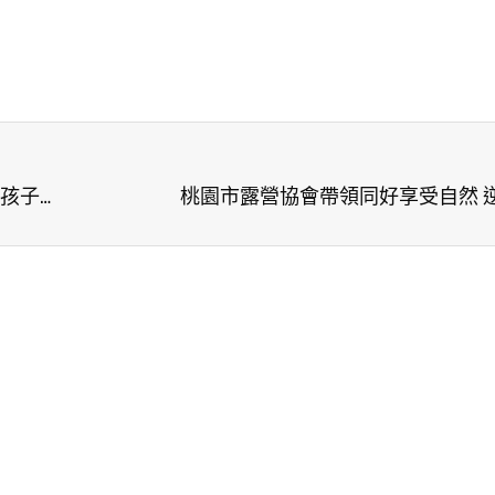
桃園市野趣創意運動休閒推廣協會推廣獨輪車，伴孩子實踐夢想
桃園市露營協會帶領同好享受自然 