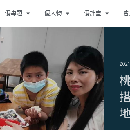
優專題
優人物
優計畫
會
2021