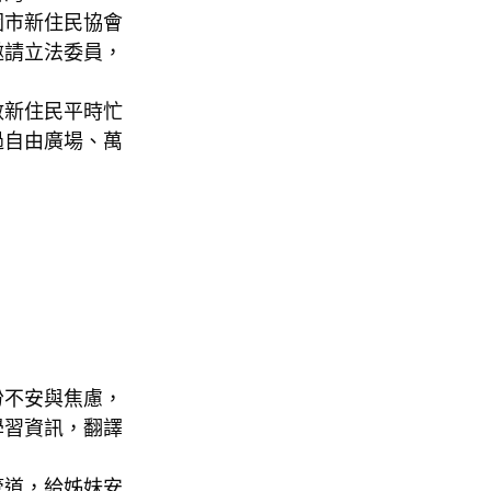
園市新住民協會
邀請立法委員，
數新住民平時忙
過自由廣場、萬
份不安與焦慮，
學習資訊，翻譯
管道，給姊妹安