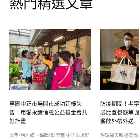
熱門精選文章
寧園中正市場開市成功延緩失
防疫期間！老
智，用愛永續信義公益基金會共
必比登餐廳等 
好計畫
餐飲外帶外送
文字/張雅綺、編輯/邱羿慈 中正市場好
短短幾天新冠疫情