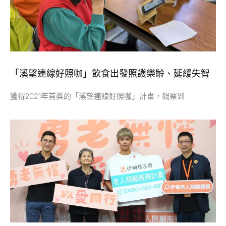
「溪望連線好照咖」飲食出發照護樂齡、延緩失智
獲得2021年首獎的「溪望連線好照咖」計畫，觀察到