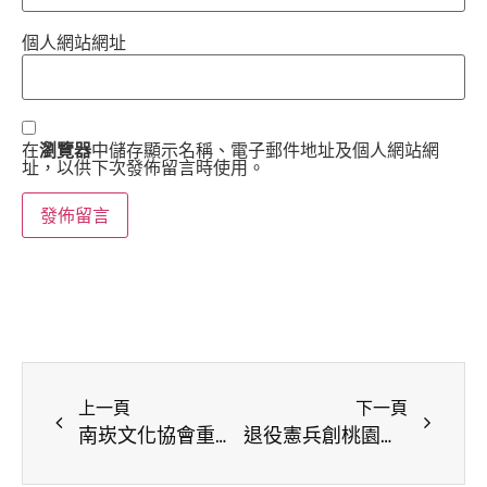
個人網站網址
在
瀏覽器
中儲存顯示名稱、電子郵件地址及個人網站網
址，以供下次發佈留言時使用。
上一頁
下一頁
南崁文化協會重視人際交流，拉近社區共同守護學童安全
退役憲兵創桃園市格制道防身運動文教協會 推廣新興防身武術