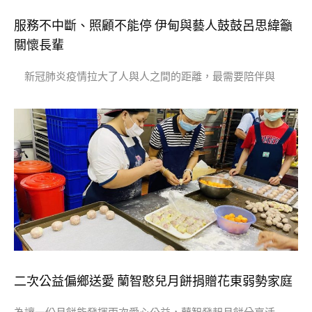
服務不中斷、照顧不能停 伊甸與藝人鼓鼓呂思緯籲
關懷長輩
新冠肺炎疫情拉大了人與人之間的距離，最需要陪伴與
二次公益偏鄉送愛 蘭智憨兒月餅捐贈花東弱勢家庭