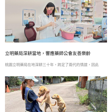
​立明藥局深耕當地，響應藥師公會友善樂齡
桃園立明藥局在地深耕三十年，跨足了兩代的情誼，因此