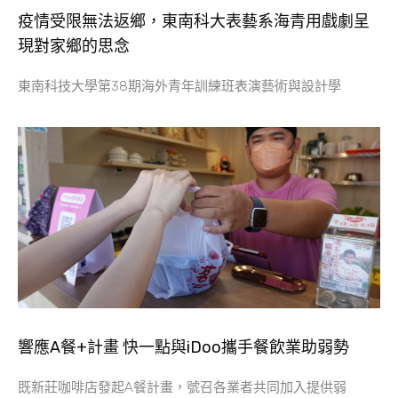
疫情受限無法返鄉，東南科大表藝系海青用戲劇呈
現對家鄉的思念
東南科技大學第38期海外青年訓練班表演藝術與設計學
響應A餐+計畫 快一點與iDoo攜手餐飲業助弱勢
既新莊咖啡店發起A餐計畫，號召各業者共同加入提供弱