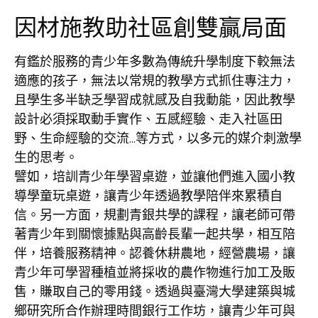
因材施教助社區創雙贏局面
有鑑於服務的青少年多數為傳統升學制度下較無法
適應的孩子，無法以常規的教學方式抓住專注力，
且學生多半缺乏學習成就感及自我動能，因此教學
設計必須採取動手實作、五感經驗、走入社區田
野、生命經驗的交流…等方式，以多元的媒介刺激學
生的思考。
譬如，培訓青少年學習桌遊，並讓他們進入國小教
導學童玩桌遊，讓青少年透過教學陪伴來累積自
信。另一方面，規劃青銀共學的課程，讓老師可帶
著青少年到關懷據點與高齡長輩一起共學，相互陪
伴，培養服務精神。認養休耕農地，經營農場，讓
青少年可學習種植並將採收的農作物進行加工及販
售，賺取自己的零用錢。透過與臺灣大學建築與城
鄉研究所合作辦理時間銀行工作坊，讓青少年可與