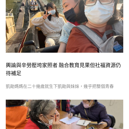
​輿論與辛勞壓垮家照者 融合教育見果但社福資源仍
待補足
凱勛媽媽在二十幾歲就生下凱勛與妹妹，幾乎把整個青春