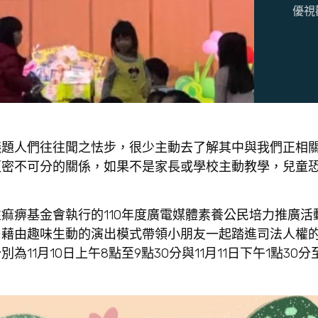
優視
議題人們往往聞之怯步，很少主動去了解其中與我們正相
更密不可分的關係，如果不是家長或學校主動教學，兒童
痲痹基金會執行的110年度廣電媒體素養公民培力推廣活
，藉由趣味生動的演出模式帶領小朋友一起踏進司法人權
1月10日上午8點至9點30分與11月11日下午1點30分