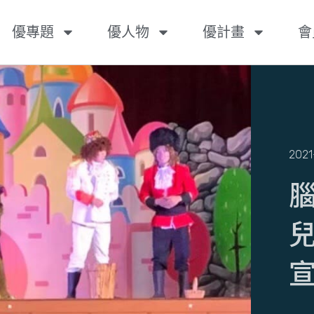
優專題
優人物
優計畫
會
2021