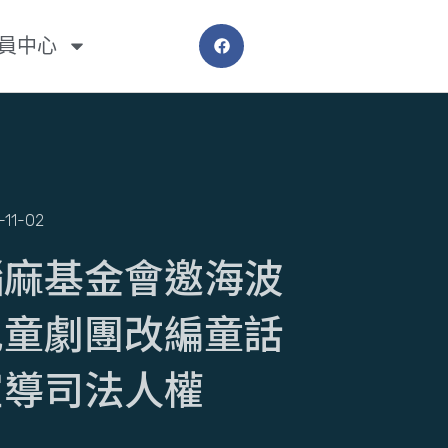
員中心
-11-02
腦麻基金會邀海波
兒童劇團改編童話
宣導司法人權