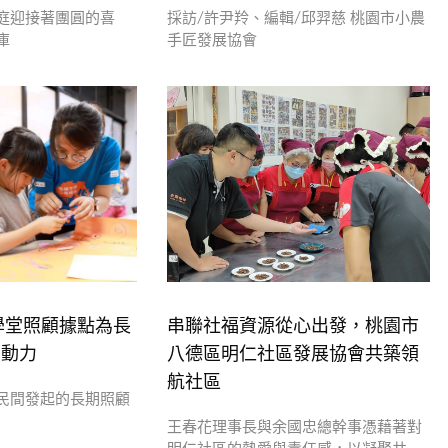
庭迎接著團圓的喜
採訪/許尹羚、編輯/邱羿慈 桃園市小農
庫
手匠發展協會
學堂照顧據點為長
串聯社福資源從心出發，桃園市
門動力
八德區明仁社區發展協會共築領
航社區
民間發起的長期照顧
王春花理事長與余國忠總幹事憑藉著對