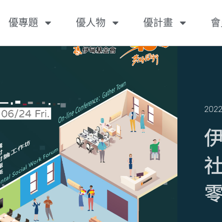
優專題
優人物
優計畫
會
2022
伊
社