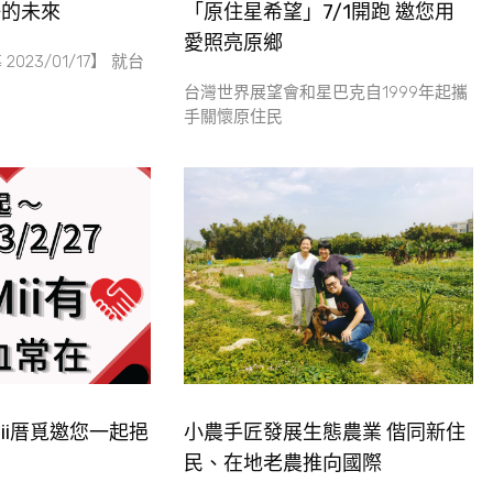
好的未來
「原住星希望」7/1開跑 邀您用
愛照亮原鄉
023/01/17】 就台
台灣世界展望會和星巴克自1999年起攜
手關懷原住民
Mii厝覓邀您一起挹
小農手匠發展生態農業 偕同新住
民、在地老農推向國際