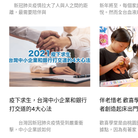
新冠肺炎疫情拉大了人與人之間的距
新年將至，每個家
離，最需要陪伴與
悅。然而全台血液
疫下求生，台灣中小企業和銀行
伴老惜老 歡喜
打交道的4大心法
者創造起床出
台灣因新冠肺炎疫情受到嚴重衝
歡喜學堂是由桃園
擊，中小企業該如何
據點，因為有著家