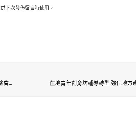
以供下次發佈留言時使用。
每天超過700個5歲以下兒童死於不乾淨水 世界展望會邀您響應水資源行動
在地青年創育坊輔導轉型 強化地方