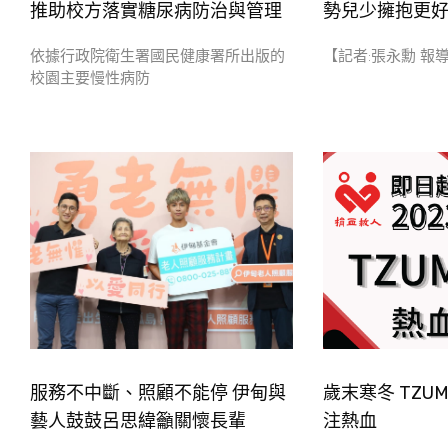
推助校方落實糖尿病防治與管理
勢兒少擁抱更
依據行政院衛生署國民健康署所出版的
【記者:張永勳 報導 2
校園主要慢性病防
服務不中斷、照顧不能停 伊甸與
歲末寒冬 TZU
藝人鼓鼓呂思緯籲關懷長輩
注熱血