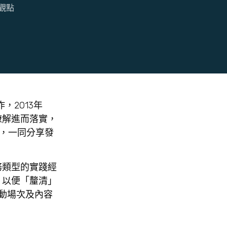
觀點
2013年
瞭解進而落實，
舉，一同分享發
類型的實踐經
，以便「釐清」
動場次及內容