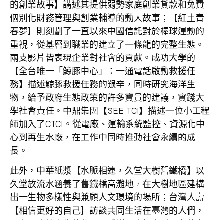
的創業故事】講述其提供弱勢家庭創業貸款和免費
個別化財務管理與創業輔導的動人故事；【紅土青
春夢】則刻劃了一直以來中國信託對於棒球運動的
重視，從基層到職業的建立了一條龍的完整生態。
兩支影片皆表現企業對社會的貢獻。成功大學的
【全台唯一「鯨豚中心」：一通電話啟動救援任
務】描述鯨豚救援任務的艱辛，同時研究海洋生
物，給予政府生態政策的許多寶貴的建議，實踐大
學社會責任。中鼎集團【SEE TCI】描述一位小工程
師加入了CTCI。從電廠、運輸系統監控、資源化中
心到再生水廠，在工作中同時推動社會永續的成
長。
此外，中華紙漿【水脈相連，久堂大樹舊鐵橋】以
久堂放流水涵養了舊鐵橋高灘地，在大樹地區建構
出一生物多樣性與兼顧人文環境的場所；台灣人壽
【相信更好的自己】訪談共同生活在臺灣的人們，