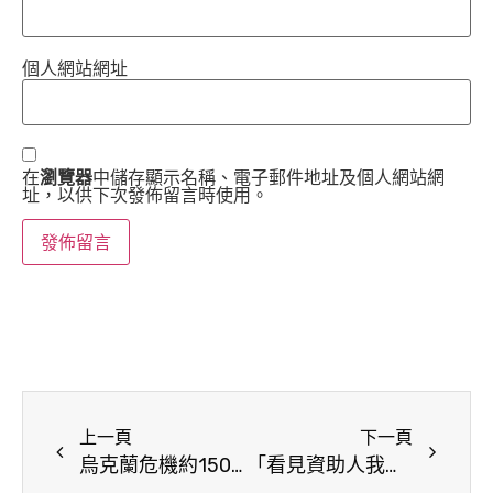
個人網站網址
在
瀏覽器
中儲存顯示名稱、電子郵件地址及個人網站網
址，以供下次發佈留言時使用。
上一頁
下一頁
烏克蘭危機約150萬烏克蘭兒童被迫成為難民 14歲以下更佔多數 世界展望會持續呼籲各界搶救兒童
「看見資助人我會哭出來！」 HBL年度MVP陳將双 立志做最強的自己