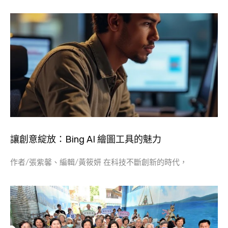
讓創意綻放：Bing AI 繪圖工具的魅力
作者/張紫馨、編輯/黃筱妍 在科技不斷創新的時代，