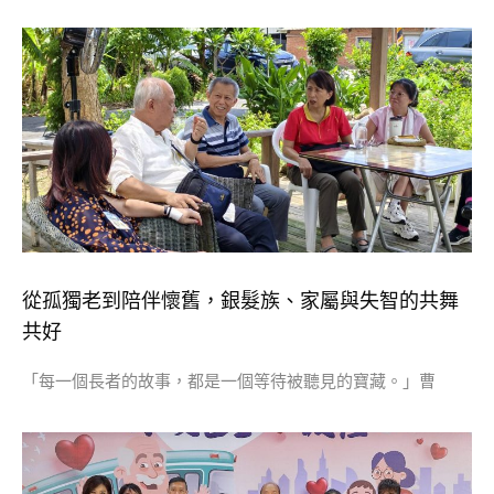
從孤獨老到陪伴懷舊，銀髮族、家屬與失智的共舞
共好
「每一個長者的故事，都是一個等待被聽見的寶藏。」曹