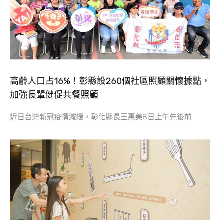
高齡人口占16%！彰縣設260個社區照顧關懷據點，
加強長輩健促共餐照顧
近日台灣新冠疫情減緩，彰化縣長王惠美8日上午先後前