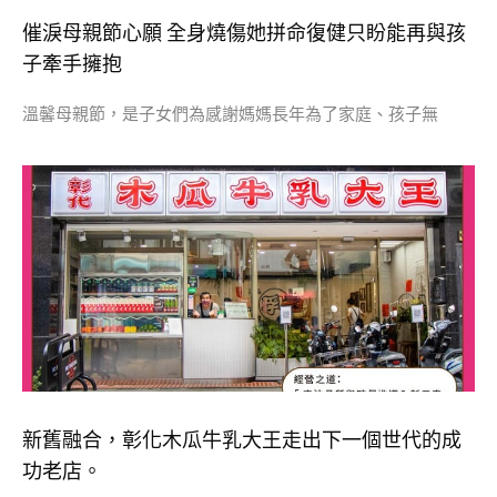
催淚母親節心願 全身燒傷她拼命復健只盼能再與孩
子牽手擁抱
溫馨母親節，是子女們為感謝媽媽長年為了家庭、孩子無
新舊融合，彰化木瓜牛乳大王走出下一個世代的成
功老店。