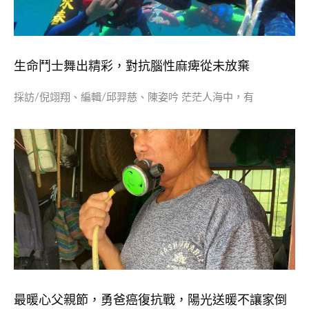
生命鬥士舞出精彩，對抗腦性麻痺從未放棄
採訪/倪翊翔、編輯/邱羿慈、陳姿吟 茫茫人海中，有
最暖心父親節，勇爸癌復抗戰，陽光送暖不讓家倒