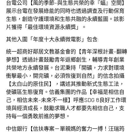
台電公司【風的季節-與生態共榮的幸『蝠』空間】
展示台電在發展綠能的同時也透過調查及行動保育
生態，創造守護環境和生態共融的永續藍圖。該影
片獲得「最佳環境資源永續獎」。
其他入圍「年度十大永續微電影」包含:
統一超商好鄰居文教基金會的【青年深根計畫-翻轉
夢想】透過計畫鼓勵青年返鄉創生，輔導青年創業
共榮地方永續發展。台泥秉持「開礦，力求對環境
衝擊最小，開完礦，必須恢復到自然」的信念拍攝
【太白山的原住民】，講述其推動新式生態工法，
使礦區生態復育。信義集團的作品【幸福是相信自
己，相信未來-未來不一樣】呼應SDG 8良好工作環
境與經濟成長，鼓勵求職人才都要先相信自己，支
持每一個勇敢前進的夢想。
中信銀行【信扶專案－單親媽的奮力一搏！汪瑞筠