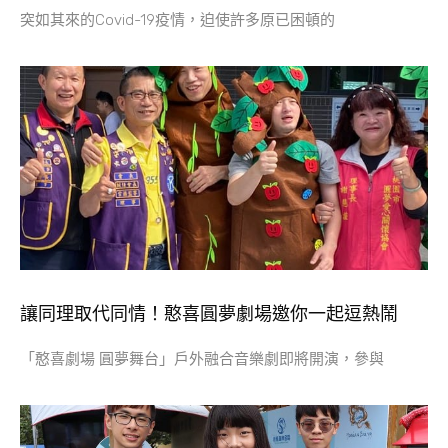
突如其來的Covid-19疫情，迫使許多原已困頓的
讓同理取代同情！憨喜圓夢劇場邀你一起逗熱鬧
「憨喜劇場 圓夢舞台」戶外融合音樂劇即將開演，參與