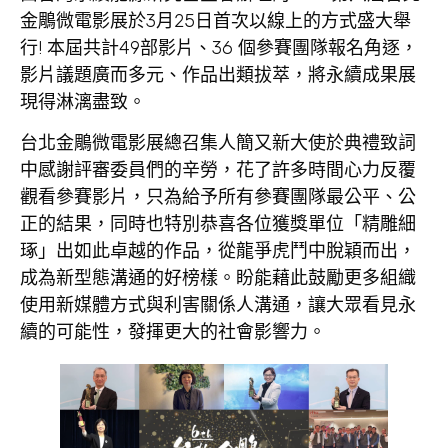
金鵰微電影展於3月25日首次以線上的方式盛大舉
行! 本屆共計49部影片、36 個參賽團隊報名角逐，
影片議題廣而多元、作品出類拔萃，將永續成果展
現得淋漓盡致。
台北金鵰微電影展總召集人簡又新大使於典禮致詞
中感謝評審委員們的辛勞，花了許多時間心力反覆
觀看參賽影片，只為給予所有參賽團隊最公平、公
正的結果，同時也特別恭喜各位獲獎單位「精雕細
琢」出如此卓越的作品，從龍爭虎鬥中脫穎而出，
成為新型態溝通的好榜樣。盼能藉此鼓勵更多組織
使用新媒體方式與利害關係人溝通，讓大眾看見永
續的可能性，發揮更大的社會影響力。