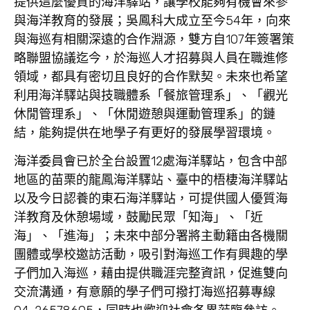
提供這麼優質的海洋驛站，讓學校能夠有機會來參
與海洋教育的發展；吳鳳科大成立至今54年，向來
與海巡有相關深遠的合作淵源，雙方自107年簽署策
略聯盟協議迄今，於海巡人才招募與人員在職進修
領域，都具有密切且良好的合作默契。未來也希望
利用海洋驛站與技職體系「餐旅管理系」、「觀光
休閒管理系」、「休閒遊憩與運動管理系」的鏈
結，能夠提供在地學子有更好的發展學習環境。
海洋委員會已於全台設置12處海洋驛站，包含中部
地區的苗栗的龍鳳海洋驛站、臺中的梧棲海洋驛站
以及今日認養的東石海洋驛站，可提供國人優質海
洋教育及休憩場域，鼓勵民眾「知海」、「近
海」、「進海」；未來中部分署將主動籍由各機關
團體或學校邀訪活動，吸引對海巡工作有興趣的學
子們加入海巡，藉由提供職涯完整資訊，促進雙向
交流溝通，有意願的學子們可撥打海巡招募專線