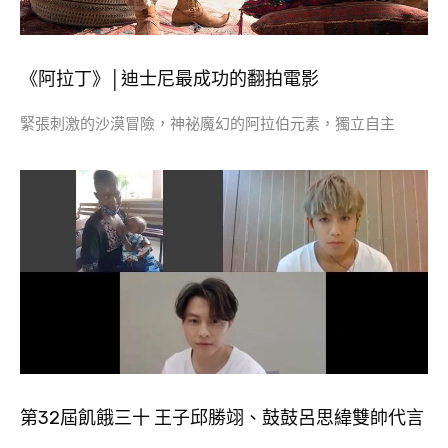
《阿拉丁》│迪士尼最成功的翻拍電影
緊張刺激的沙漠冒險，神祕魔幻的阿拉伯元素，獨立自主
第32屆飢餓三十 王子邱勝翊、鼓鼓呂思緯雙帥代言