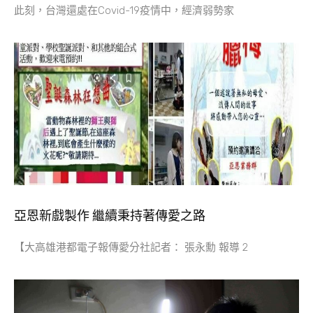
此刻，台灣還處在Covid-19疫情中，經濟弱勢家
亞恩新戲製作 繼續秉持著傳愛之路
【大高雄港都電子報傳愛分社記者： 張永勳 報導 2