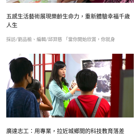
五感生活藝術展現樂齡生命力，重新體驗幸福千歲
人生
採訪/劉品榆、編輯/邱羿慈 「當你開始欣賞，你就身
廣達志工：用專業，拉近城鄉間的科技教育落差