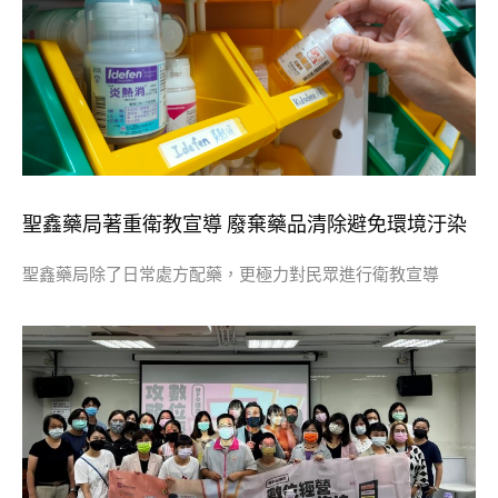
​聖鑫藥局著重衛教宣導 廢棄藥品清除避免環境汙染
聖鑫藥局除了日常處方配藥，更極力對民眾進行衛教宣導