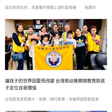
從反對到支持：夫妻攜手推動上湖社區發展 桃園市
讓孩子的世界因愛而改變 台灣慈幼推關懷教育助孩
子定位自我價值
台灣貧富差距擴大，單親、隔代教養、失親等弱勢家庭漸