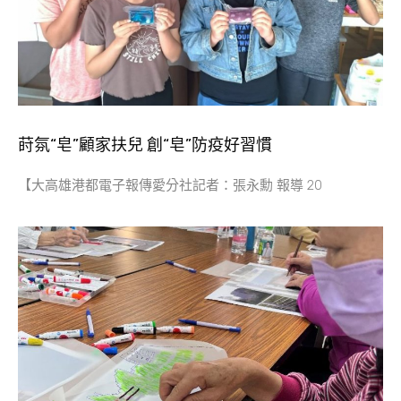
莳氛“皂”顧家扶兒 創“皂”防疫好習慣
【大高雄港都電子報傳愛分社記者：張永勳 報導 20