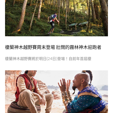
棲蘭神木越野賽周末登場 壯闊的霧林神木迎跑者
棲蘭神木越野賽將於明日(24日)登場！自前年首屆棲