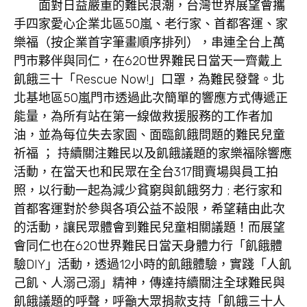
面對日益嚴重的難民浪潮，台灣世界展望會攜
手四家愛心企業北區
50嵐、老行家、首都客運、家
樂福（按企業首字筆畫順序排列），串連全台上萬
門市夥伴與同仁，在620世界難民日當天一齊戴上
飢餓三十「Rescue Now!」口罩，為難民發聲。北
北基地區50嵐門市透過此次簡單的響應方式傳遞正
能量，為所有站在第一線做救援服務的工作者加
油，並為每位失去家園、面臨飢餓問題的難民兒童
祈福 ； 持續關注難民以及飢餓議題的家樂福除響應
活動，在當天也和民眾在全台317間賣場與員工拍
照，以行動一起為減少貧窮與飢餓努力 ; 老行家和
首都客運對於參與各項公益不設限，希望藉由此次
的活動，讓民眾體會到難民兒童相關議題！而展望
會同仁也在620世界難民日當天身體力行「飢餓體
驗DIY」活動，透過12小時的飢餓體驗，實踐「人飢
己飢、人溺己溺」精神，傳達持續關注全球難民與
飢餓議題的呼聲，呼籲大眾捐款支持「飢餓三十人