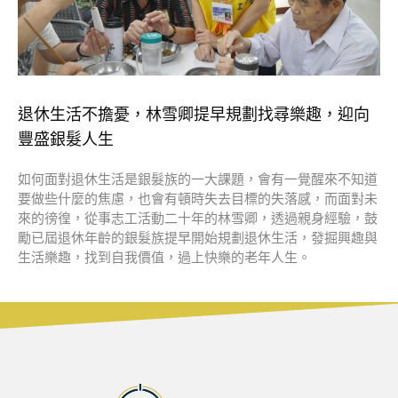
退休生活不擔憂，林雪卿提早規劃找尋樂趣，迎向
豐盛銀髮人生
如何面對退休生活是銀髮族的一大課題，會有一覺醒來不知道
要做些什麼的焦慮，也會有頓時失去目標的失落感，而面對未
來的徬徨，從事志工活動二十年的林雪卿，透過親身經驗，鼓
勵已屆退休年齡的銀髮族提早開始規劃退休生活，發掘興趣與
生活樂趣，找到自我價值，過上快樂的老年人生。