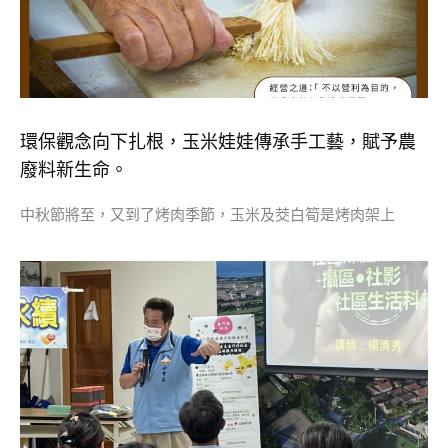
環保觀念向下扎根，玉米娃娃傳承手工藝，賦予農
廢料新生命。
中秋節將至，又到了烤肉季節，玉米及茭白筍是烤肉架上