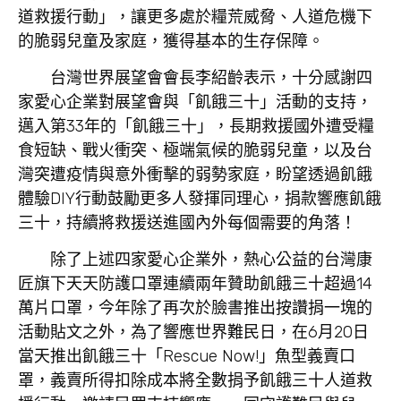
道救援行動」，讓更多處於糧荒威脅、人道危機下
的脆弱兒童及家庭，獲得基本的生存保障。
台灣世界展望會會長李紹齡表示，十分感謝四
家愛心企業對展望會與「飢餓三十」活動的支持，
邁入第33年的「飢餓三十」，長期救援國外遭受糧
食短缺、戰火衝突、極端氣候的脆弱兒童，以及台
灣突遭疫情與意外衝擊的弱勢家庭，盼望透過飢餓
體驗DIY行動鼓勵更多人發揮同理心，捐款響應飢餓
三十，持續將救援送進國內外每個需要的角落！
除了上述四家愛心企業外，熱心公益的台灣康
匠旗下天天防護口罩連續兩年贊助飢餓三十超過14
萬片口罩，今年除了再次於臉書推出按讚捐一塊的
活動貼文之外，為了響應世界難民日，在6月20日
當天推出飢餓三十「Rescue Now!」魚型義賣口
罩，義賣所得扣除成本將全數捐予飢餓三十人道救