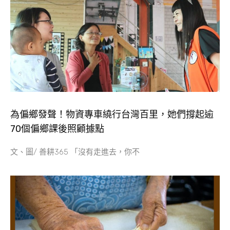
為偏鄉發聲！物資專車繞行台灣百里，她們撐起逾
70個偏鄉課後照顧據點
文、圖/ 善耕365 「沒有走進去，你不