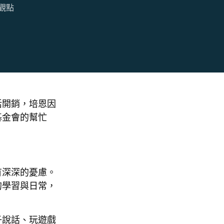
觀點
活開銷，培恩因
基金會的幫忙
有深深的憂慮。
的學習與日常，
子說話、玩遊戲