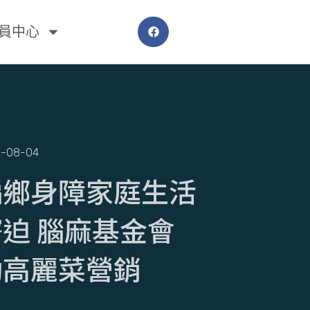
員中心
2-08-04
偏鄉身障家庭生活
窘迫 腦麻基金會
助高麗菜營銷