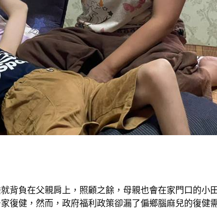
擔就背負在父親肩上，照顧之餘，母親也會在家門口的小
居家復健，然而，政府福利政策卻漏了偏鄉腦麻兒的復健