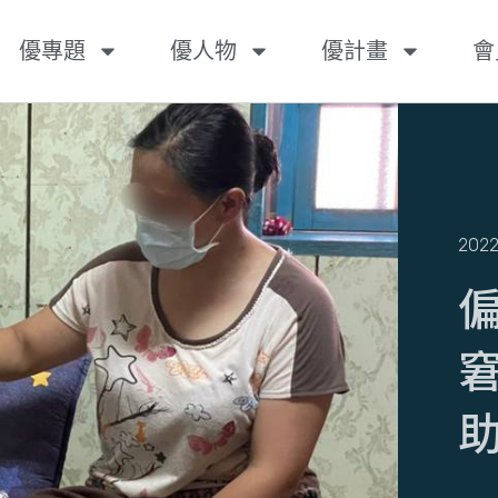
優專題
優人物
優計畫
會
202
​