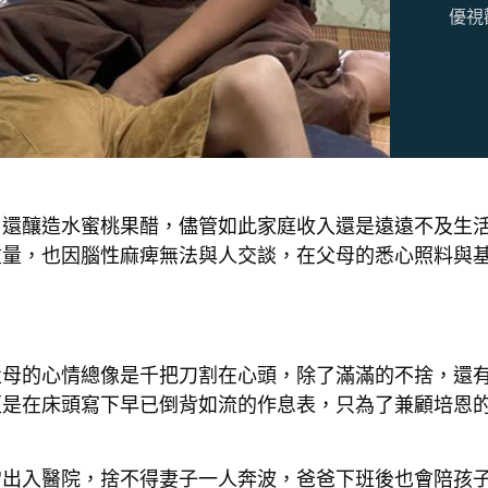
優視
、還釀造水蜜桃果醋，儘管如此家庭收入還是遠遠不及生
重量，也因腦性麻痺無法與人交談，在父母的悉心照料與
父母的心情總像是千把刀割在心頭，除了滿滿的不捨，還
更是在床頭寫下早已倒背如流的作息表，只為了兼顧培恩
常出入醫院，捨不得妻子一人奔波，爸爸下班後也會陪孩