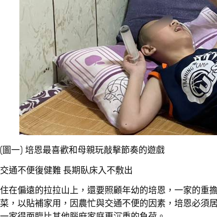
(圖一) 培恩最喜歡和母親玩敲擊節奏的遊戲
交通不便復健難
長期臥床入不敷出
住在偏遠的拉拉山上，還要照顧年幼的培恩，一家的重
菜，以貼補家用，因農忙與交通不便的因素，培恩必須
一家得面臨比其他腦麻家庭更沉重的負荷。