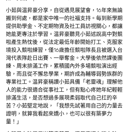
小茹與温昇豪分享，
自從遇見展望會，
16年來無論
搬到何處，都是家中唯一的社福支持。每到新學期
提供助學金、不定期物資及社工員訪視關心，都讓
她能更專注於學習。温昇豪聽見小茹述說高中對競
啦產生熱忱後，從法定最低年齡開始打工、克服家
境投入競啦練習，僅16歲擔任競啦隊長且被選入台
灣代表隊赴日出賽、一舉奪金。大學後依然課後團
練、周末排滿工作，累積國內外多場競啦演出經
驗，而且從不懈怠學業，期許成為輔導弱勢族群的
專業社工。温昇豪稱讚小茹具備「老靈魂」理解他
人的能力很適合從事社工，但有點心疼她年紀輕輕
排滿生活，是否想過多展現柔弱取代自己扛的辛
苦？小茹堅定地說，「我想先試著用自己的力量去
證明，就算我看起來嬌小，也可以很有築夢力
量！」