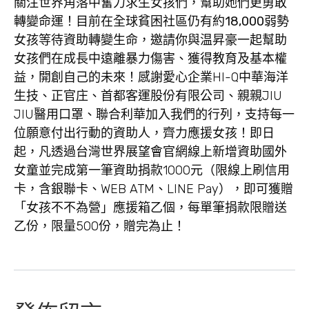
關注世界角落中奮力求生女孩們，幫助她們更勇敢
轉變命運！
目前在全球貧困社區仍有約
18,000
弱勢
女孩等待資助轉變生命，邀請你與温昇豪一起幫助
女孩們在成長中遠離暴力傷害、獲得教育及基本權
益，開創自己的未來！
感謝愛心企業HI-Q中華海洋
生技、正官庄、首都客運股份有限公司、親親JIU
JIU醫用口罩、聯合利華加入我們的行列，支持每一
位願意付出行動的資助人，齊力應援女孩！即日
起，凡透過台灣世界展望會官網線上新增資助國外
女童並完成第一筆資助捐款1000元（限線上刷信用
卡，含銀聯卡、WEB ATM、LINE Pay），即可獲贈
「女孩不不為營」應援箱乙個，每單筆捐款限贈送
乙份，限量500份，贈完為止！