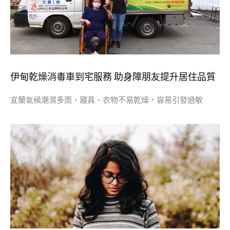
伊甸乾燥消毒車到宅服務 助身障朋友提升居住品質
宜蘭氣候潮濕多雨，寢具、衣物不易乾燥，容易引發過敏