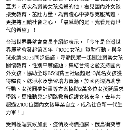
直男，初次為弱勢女孩挺聲的他，看見國內外女孩
接受教育、茁壯力量，為實踐心中夢想克服萬難，
更抱持回饋社會之心，「最感動的是，我看見青世
代的希望」！
台灣世界展望會會長李紹齡
表示，「今年是台灣世
界展望會發起第四年『1000女孩』資助行動，與全
球永續SDGs同步倡議，呼籲民眾一起關注弱勢女孩
關懷教育、性別平等議題，集結台灣之愛支持國內
外女孩，協助全球85個貧困社區超過10萬名女孩獲
得糧食、乾淨水及學習培力資源，於國內透過助學
行動、女孩圓夢計畫等方案協助2萬多位女孩延續求
學路，更推動兒少網路教育保護女孩安全，去年共
超過2,100位國內女孩畢業自立，成為社會新一代生
力軍！」
受到極端氣候加劇、疫情及物價通膨、俄烏衝突等