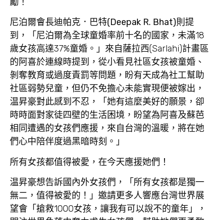
勵！
尼泊爾會長迪帕克．巴特
(Deepak R. Bhat)
則提
到，「尼泊爾為全球童婚率前十名的國家，未滿18
歲女孩高達37%童婚。」來自薩拉西(Sarlahi)計畫區
的阿喜於連線時提到，從小看見社區女孩被童婚、
剝奪教育或過度責罰等問題，盼有天成為社工幫助
社區弱勢兒童，但仍不免擔心未能實現便被嫁出，
温昇豪對此感到不忍，「她有這麼美好的願景，卻
時時面對家徒四壁的生活困境，盼望為阿喜及蘇芭
相同遭遇的女孩們應援，來自台灣的溫暖，將在她
們心中陪伴度過黑暗時刻。」
所有女孩都值得被愛，在今天應援她們！
温昇豪想告訴國內外女孩們，「所有女孩都是獨一
無二，值得被愛的！」邀請更多人響應台灣世界展
望會「搶救1000女孩，讓我有可以說不的童年」，