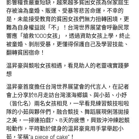
影響糧食嚴重短缺，越來越多貧困女孩為保家庭生
存被淪為童婚、販運、受暴等悲苦命運，不幸的
是，未能接受教育的貧困女孩們無力扭轉困境，更
難為自身權益說「不」！台灣世界展望會呼籲民眾
響應「搶救1000女孩」，透過資助女孩上學，終止
被童婚、剝削受暴，更懂得保護自己及學習技能、
翻轉貧困宿命！
温昇豪與競啦女孩相遇
，看見助人的老靈魂實踐夢
想
温昇豪首度擔任台灣世界展望會的代言人，在記者
會上分享於8月走訪台灣濱海鄉鎮、與
小茹
、
小妤
（皆化名）兩名女孩相見，一早看見練習競技啦啦
隊的小茹與夥伴們，融合競技、舞蹈展現俐落拋接
之美，一掃連拍戲7、8天的疲憊，興致沖沖練起競
啦動作，平時勤於健身的温昇豪竟用手掌舉起小
茹，笑稱”a piece of cake”！