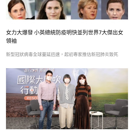
女力大爆發 小英總統防疫明快並列世界7大傑出女
領袖
新型冠狀病毒全球蔓延迅速，起初專家推估新冠肺炎致死