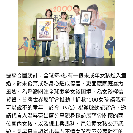
據聯合國統計，全球每3秒有一個未成年女孩進入童
婚，對未發育成熟身心造成傷害，更面臨家庭暴力
風險。為呼籲關注全球弱勢女孩困境、為女孩權益
發聲，
台灣世界展望會推動「搶救
1000
女孩
讓我有
可以說不的童年」
於今（9/2）舉辦啟動記者會，邀
請代言人
温昇豪
出席分享親身探訪展望會關懷的兩
位國內女孩，以及線上與馬利、尼泊爾女孩交流議
題。温昇豪自認從小是看不慣女孩受不公義對待的