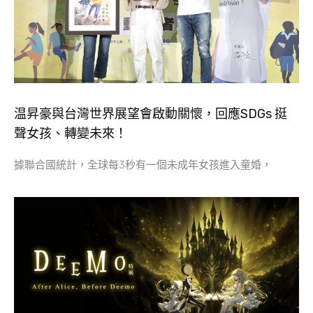
温昇豪與台灣世界展望會啟動關懷，回應SDGs 挺
聲女孩、轉變未來！
據聯合國統計，全球每3秒有一個未成年女孩進入童婚，