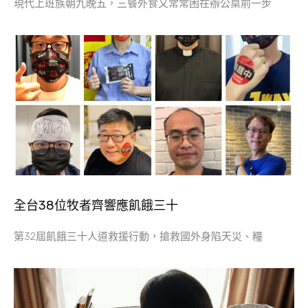
現代上班族朝九晚五，三餐外食又常常困在辦公桌前一步
全台38位牧者齊響應飢餓三十
第32屆飢餓三十人道救援行動，搶救國外身陷天災、糧