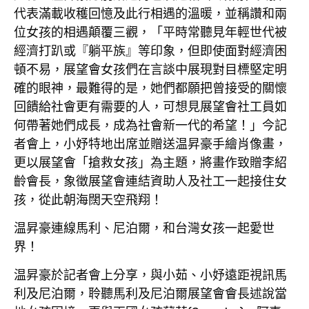
代表滿載收穫回憶及此行相遇的溫暖，並稱讚和兩
位女孩的相遇顛覆三觀，「平時常聽見年輕世代被
經濟打趴或『躺平族』等印象，但即使面對經濟困
頓不易，展望會女孩們在言談中展現對目標堅定明
確的眼神，最難得的是，她們都願把曾接受的關懷
回饋給社會更有需要的人，可想見展望會社工員如
何帶著她們成長，成為社會新一代的希望！」今記
者會上，小妤特地出席並贈送温昇豪手繪肖像畫，
更以展望會「搶救女孩」為主題，將畫作致贈李紹
齡會長，象徵展望會連結資助人及社工一起接住女
孩，從此朝海闊天空飛翔！
温昇豪連線馬利、尼泊爾，和台灣女孩一起愛世
界！
温昇豪於記者會上分享，與小茹、小妤遠距視訊馬
利及尼泊爾，聆聽馬利及尼泊爾展望會會長述說當