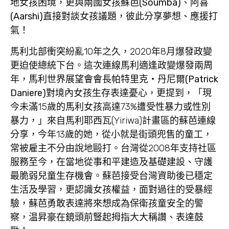
地女孩困境，更與兩國女孩
蘇芭
(Soumba)
、
阿喜
(Aarshi)
直接對談女孩議題，彼此分享夢想、應援打
氣！
馬利北部衝突紛亂10年之久，2020年8月爆發政變
更迫使總統下台。這次連線馬利適逢政變爆發兩周
年，
馬利世界展望會會長帕特里克‧丹尼爾
(Patrick
Daniere)
對境內女孩生存表達憂心，更提到，「現
今未滿15歲的馬利女孩高達73%遭受性暴力或性別
暴力，」來自馬利耶西瓦(Yiriwa)計畫區的蘇芭連線
分享，今年13歲的她，從小就是街頭兜售的童工，
常被雇主不分由說地毆打。台灣從2008年支持社區
服務至今，在當地從事和平建造及基礎建設、守護
最脆弱兒童生存機會。蘇芭接受台灣資助後已穩定
生活及學習，更認識女孩權益，面對過往的受暴經
驗，蘇芭勇敢表達將來想成為保衛孩童安全的警
察，温昇豪在鏡頭前豎起拇指大大稱讚、表達鼓