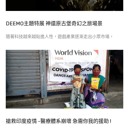
DEEMO主題特展 神還原古堡奇幻之旅場景
隨著科技越來越貼進人性，遊戲產業逐漸走出小眾市場，
搶救印度疫情 -醫療體系崩壞 急需你我的援助 !