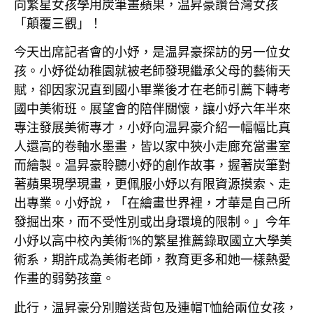
向繁星女孩學用炭筆畫蘋果，温昇豪讚台灣女孩
「顛覆三觀」！
今天出席記者會的小妤，是温昇豪探訪的另一位女
孩。小妤從幼稚園就被老師發現繼承父母的藝術天
賦，卻因家況直到國小畢業後才在老師引薦下轉考
國中美術班。展望會的陪伴關懷，讓小妤六年半來
專注發展美術專才，小妤向温昇豪介紹一幅幅比真
人還高的卷軸水墨畫，皆以家中狹小走廊充當畫室
而繪製。温昇豪聆聽小妤的創作故事，握著炭筆對
著蘋果現學現畫，更佩服小妤以有限資源摸索、走
出專業。小妤說，「在繪畫世界裡，才華是自己所
發掘出來，而不受性別或出身環境的限制。」今年
小妤以高中校內美術1%的繁星推薦錄取國立大學美
術系，期許成為美術老師，教育更多和她一樣熱愛
作畫的弱勢孩童。
此行，温昇豪分別贈送背包及連帽T恤給兩位女孩，