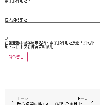
電子郵件地址
*
個人網站網址
在
瀏覽器
中儲存顯示名稱、電子郵件地址及個人網站網
址，以供下次發佈留言時使用。
上一頁
下一頁
數位經營攻略NPO形象大改造，提升行銷實戰力
《紅鞋公主與七矮人》趣味改編童話跳脫性別刻板框架 桃園市NPO中心為自閉兒發聲 !特別加映場《討厭我長大》、《弟弟追著恐龍跑》