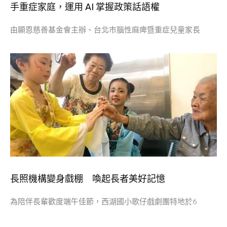
手重症家庭，運用 AI 掌握政策話語權
由顯恩慈善基金會主辦、台北市腦性麻痺暨重症兒童家長
長照機構變身戲棚 喚起長者美好記憶
為陪伴長輩歡度端午佳節，西湖國小歌仔戲劇團特地於6