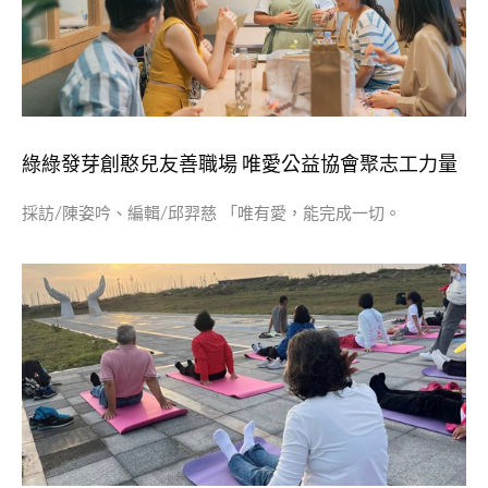
綠綠發芽創憨兒友善職場 唯愛公益協會聚志工力量
採訪/陳姿吟、編輯/邱羿慈 「唯有愛，能完成一切。