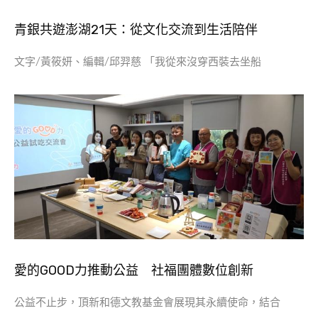
青銀共遊澎湖21天：從文化交流到生活陪伴
文字/黃筱妍、編輯/邱羿慈 「我從來沒穿西裝去坐船
愛的GOOD力推動公益 社福團體數位創新
公益不止步，頂新和德文教基金會展現其永續使命，結合