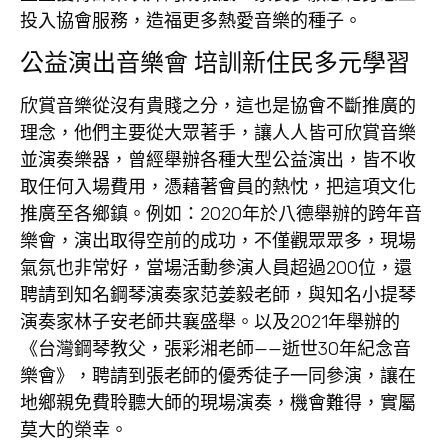
投入協會服務，造福更多熱愛音樂的種子。
公益演出音樂會 培訓新住民多元學習
欣賞音樂從沒有貴賤之分，這也是協會不斷推廣的
理念，他們主要從大眾著手，讓人人皆可欣賞音樂
並演奏樂器，曾經舉辦各種大型公益演出，皆不收
取任何入場費用，憑藉著會員的熱忱，把這項文化
推廣至各鄉鎮。例如：2020年於八德舉辦的跨年音
樂會，演出取得空前的成功，不僅觀眾眾多，現場
氣氛也非常好，當場活動參演人員超過200位，還
聘請到知名鋼琴演奏家范姜毅老師，與知名小提琴
演奏家林子安老師共襄盛舉。以及2021年舉辦的
《台灣鋼琴教父，張彩湘老師——逝世30年紀念音
樂會》，聘請到張老師的優秀徒子一同參演，讓在
地鄉親免費聆聽大師的現場演奏，機會難得，實屬
莫大的榮幸。