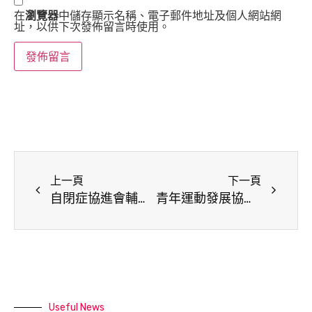
在
瀏覽器
中儲存顯示名稱、電子郵件地址及個人網站網
址，以供下次發佈留言時使用。
上一頁
下一頁
自閉症協進會輔導就學就養 小作手讓身障者發揮社會價值
​青年運動發展協會辦理多元活動，振興全民體育風氣
Useful News