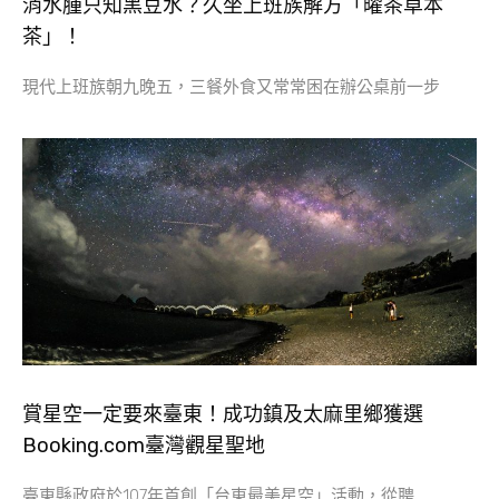
消水腫只知黑豆水？久坐上班族解方「曜茶草本
茶」！
現代上班族朝九晚五，三餐外食又常常困在辦公桌前一步
賞星空一定要來臺東！成功鎮及太麻里鄉獲選
Booking.com臺灣觀星聖地
臺東縣政府於107年首創「台東最美星空」活動，從聘