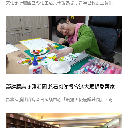
文化部所屬國立彰化生活美學館為協助青年世代走上藝術
籌建腦麻庇護莊園 磐石感謝餐會邀大眾捐愛築家
為籌建腦性麻痺全日照護中心「飛揚天使庇護莊園」，財