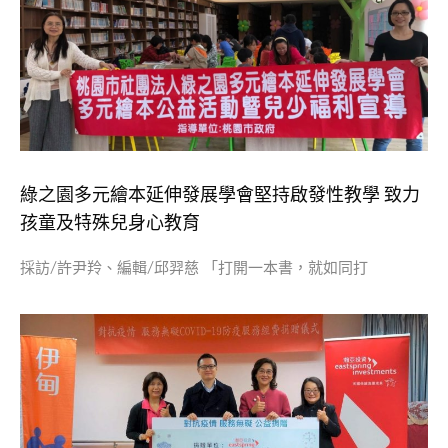
綠之園多元繪本延伸發展學會堅持啟發性教學 致力
孩童及特殊兒身心教育
採訪/許尹羚、編輯/邱羿慈 「打開一本書，就如同打