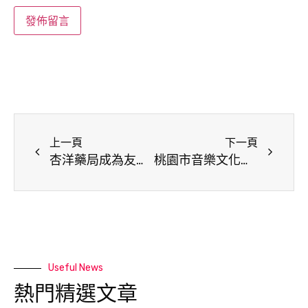
上一頁
下一頁
​杏洋藥局成為友善藥局 為民眾把關健康
桃園市音樂文化協會助清寒學子圓夢 公益教育理念擴及各地
Useful News
熱門精選文章