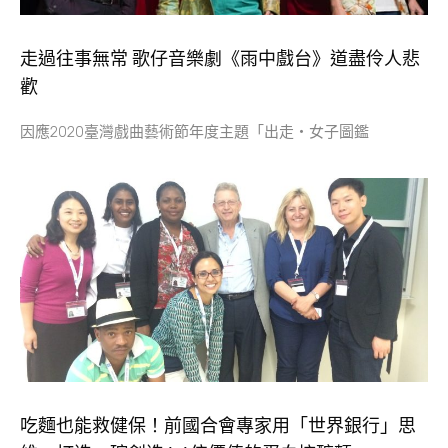
走過往事無常 歌仔音樂劇《雨中戲台》道盡伶人悲
歡
因應2020臺灣戲曲藝術節年度主題「出走‧女子圖鑑
吃麵也能救健保！前國合會專家用「世界銀行」思