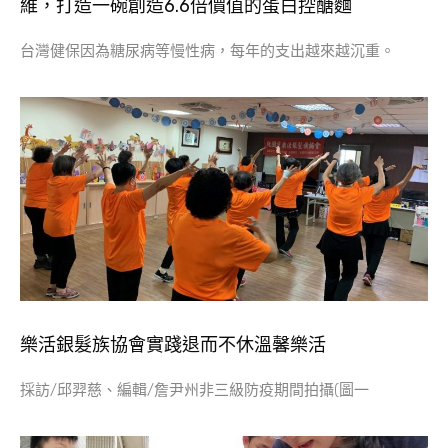
維，打造一碗創造6.6倍價值的蛋白控醣麵
台灣健保因為糖尿病等慢性病，每年的支出越來越沉重。
樂活銀髮族協會實踐退而不休溫馨樂活
採訪/邱羿慈、編輯/詹尹州非三級防疫期間拍攝(圖一