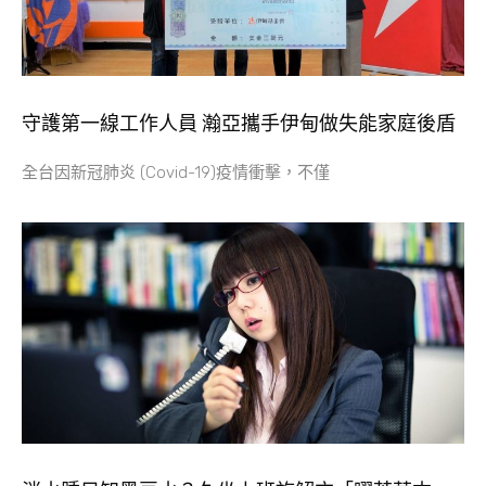
守護第一線工作人員 瀚亞攜手伊甸做失能家庭後盾
全台因新冠肺炎 (Covid-19)疫情衝擊，不僅