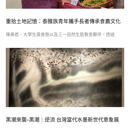
重拾土地記憶：泰雅族青年攜手長者傳承食農文化
陳美君、大學生黃善慈以及三一自然生態教室夥伴，透過
黑潮來襲-黑潮︱逆流 台灣當代水墨新世代意象展