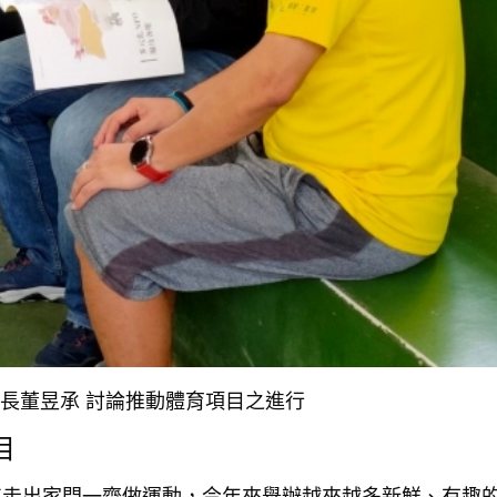
事長董昱承 討論推動體育項目之進行
目
其走出家門一齊做運動，今年來舉辦越來越多新鮮、有趣