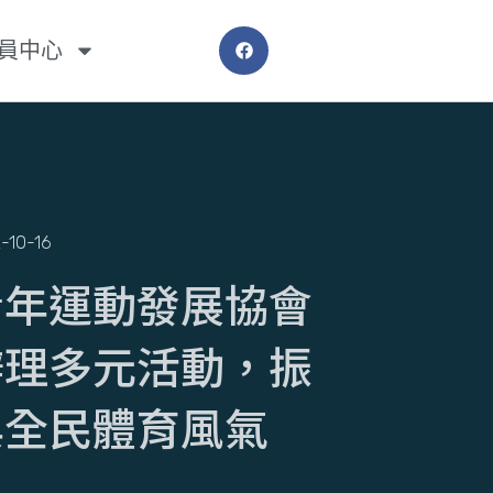
員中心
-10-16
青年運動發展協會
辦理多元活動，振
興全民體育風氣