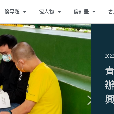
優專題
優人物
優計畫
會
2022
​