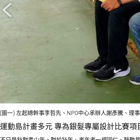
(圖一) 左起總幹事李哲先、NPO中心承辦人謝彥騰、理
運動島計畫多元 專為銀髮專屬設計比賽項
不只是針對青少年，對於壯年、老年者一視同仁，鼓勵