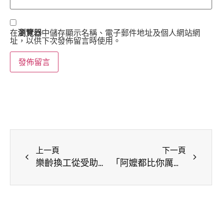
在
瀏覽器
中儲存顯示名稱、電子郵件地址及個人網站網
址，以供下次發佈留言時使用。
上一頁
下一頁
樂齡換工從受助到互助，暖暖防跌工班的翻轉
「阿嬤都比你厲害」弘道不老電競戰隊翻轉歧視