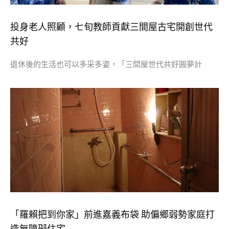
投身老人照顧，七旬教師貢獻三間屋古宅開創世代
共好
退休後的生活也可以多采多姿，「三間屋世代共好圓夢計
「羅賴把到你家」前進嘉義布袋 助偏鄉弱勢家庭打
造無障礙住宅