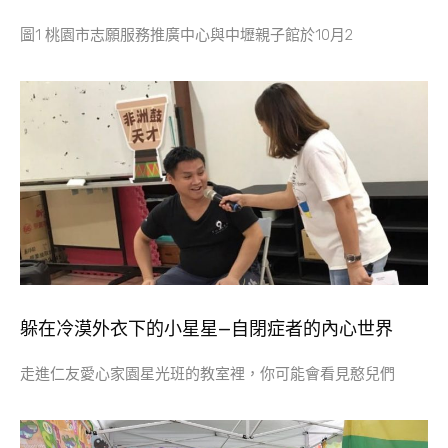
圖1 桃園市志願服務推廣中心與中壢親子館於10月2
躲在冷漠外衣下的小星星—自閉症者的內心世界
走進仁友愛心家園星光班的教室裡，你可能會看見憨兒們