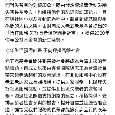
們對失智者的刻板印象，藉由發想聖誕節活動鼓勵
失智長輩參與，也維持他們的記憶與認知能力，且
在與社區小朋友互動的過程中，體會到成就感與祖
孫間的人倫之樂。由財團法人老五老基金會提出的
「智在服務 失智長者憶起圓夢計畫」，獲得2020年
信義公益基金會的新生活獎。
老年生活預備計畫
正向迎接高齡社會
老五老基金會關注到高齡社會將成為台灣未來的焦
點議題，自成立以來由專業團隊與志工為台灣社會
帶來越老活越好的友善環境，在北投服務中心設有
老五老居家式長照機構，提供居家服務；也辦理失
智社區服務據點，並提供北投區失能者的送餐服
務。透過社區照顧支持網絡的建立，積極提供、安
排高齡者社會參與的機會，提升自信並延緩智能衰
退，讓接受我們服務的長輩都能擁有高品質的晚年