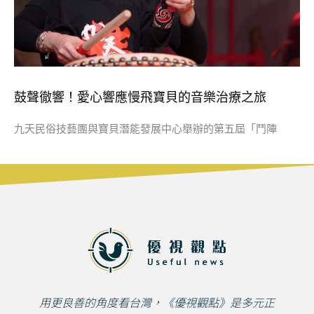
鼓聲徹響！愛心響應慢飛寶貝的音樂治療之旅
九天民俗技藝團與寶貝潛能發展中心舉辦的第五屆「鬥陣
用更良善的角度看台灣，《優視觀點》是多元正