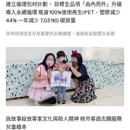
建立循環包材計劃， 目標全品項「由內而外」升級
導入永續循環 瓶身100%使用再生rPET、塑膠減少
44% 一年減少 7,031KG 碳排量
與地球環境並存是重要的永續課題，減緩氣候變遷在各國
說故事綻放客家文化與助人精神 桃市客語志願服務
兒童繪本