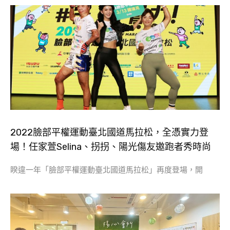
2022臉部平權運動臺北國道馬拉松，全憑實力登
場！任家萱Selina、拐拐、陽光傷友邀跑者秀時尚
睽違一年「臉部平權運動臺北國道馬拉松」再度登場，開