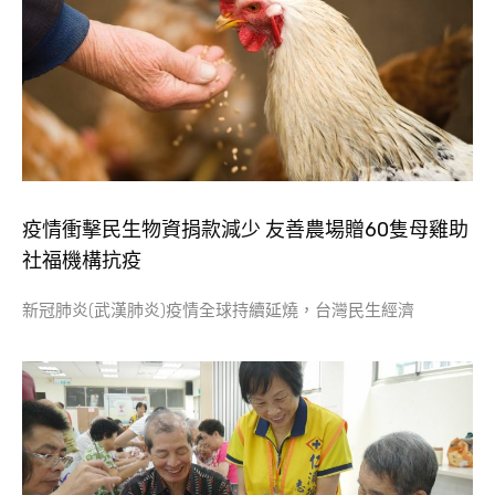
疫情衝擊民生物資捐款減少 友善農場贈60隻母雞助
社福機構抗疫
新冠肺炎(武漢肺炎)疫情全球持續延燒，台灣民生經濟