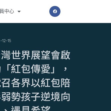
員中心
-12-15
台灣世界展望會啟
動「紅包傳愛」，
號召各界以紅包陪
伴弱勢孩子逆境向
上、遇見希望