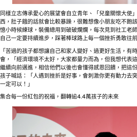
同樣立志傳承愛心的展望會自立青年、「兒童關懷大使
西，肚子餓的話就會比較暴躁，很難想像小朋友吃不飽該
憶小時候練球，裝備總用到破破爛爛，每次見到社工老
自己一定要持續進步，踩著棒球路上每一個挫折勇敢往
「苦過的孩子都想讓自己和家人變好、過更好生活，有
會，「經濟環境不太好，大家都量力而為，但我想代表
繼續向前邁進，相信他們以後也會懂得感恩回饋，把這
孩子喊話：「人遇到挫折是好事，會刺激你更有動力去
一定可以！」
集合每一份紅包的祝福，翻轉逾4.4萬孩子的未來