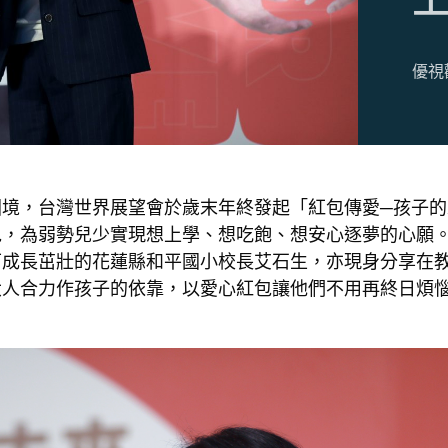
優視
困境，台灣世界展望會於歲末年終發起「
紅包傳愛─孩子
，為弱勢兒少實現想上學、想吃飽、想安心逐夢的心願。
下成長茁壯的花蓮縣和平國小校長艾石生，亦現身分享在
大人合力作孩子的依靠，以愛心紅包讓他們不用再終日煩