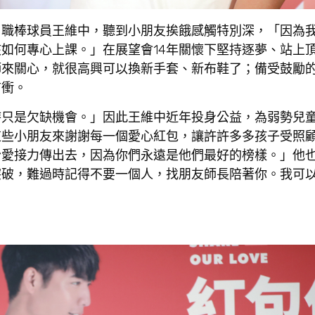
」職棒球員王維中，聽到小朋友挨餓感觸特別深，「因為
如何專心上課。」在展望會14年關懷下堅持逐夢、站上
師來關心，就很高興可以換新手套、新布鞋了；備受鼓勵
前衝。
時只是欠缺機會。」因此王維中近年投身公益，為弱勢兒
這些小朋友來謝謝每一個愛心紅包，讓許許多多孩子受照
份愛接力傳出去，因為你們永遠是他們最好的榜樣。」他
突破，難過時記得不要一個人，找朋友師長陪著你。我可