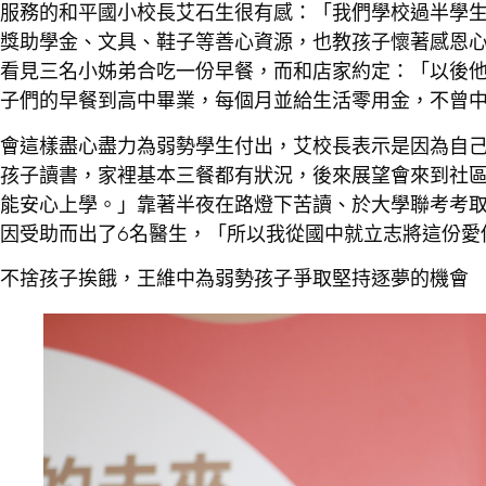
服務的和平國小校長艾石生很有感：「我們學校過半學
獎助學金、文具、鞋子等善心資源，也教孩子懷著感恩
看見三名小姊弟合吃一份早餐，而和店家約定：「以後
子們的早餐到高中畢業，每個月並給生活零用金，不曾
會這樣盡心盡力為弱勢學生付出，艾校長表示是因為自
孩子讀書，家裡基本三餐都有狀況，後來展望會來到社
能安心上學。」靠著半夜在路燈下苦讀、於大學聯考考
因受助而出了6名醫生，「所以我從國中就立志將這份愛
不捨孩子挨餓，王維中為弱勢孩子爭取堅持逐夢的機會