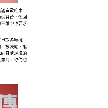
我滿喜歡吃東
頂尖舞台，他回
的王維中也要求
童爭取各種機
顧、被鼓勵，能
也向身處逆境的
以做到，你們也