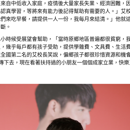
生來自中低收入家庭，疫情後大量家長失業、經濟困難，
心認真學習，等將來有能力後記得幫助有需要的人。」艾
他們來吃早餐，請提供一人一份，我每月來結清。」他就
中斷。
己小時候受展望會幫助，「當時原鄉地區普遍都很貧窮，
區，幾乎每戶都有孩子受助，提供學雜費、文具費、生活
取全國第二名的艾校長笑說，偏鄉孩子都很珍惜資源和機
傳下去，現在看著扶持過的小朋友一個個成家立業，快樂