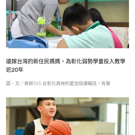
遠嫁台灣的新住民媽媽，為彰化弱勢學童投入教學
近20年
圖、文／善耕365 在彰化員林的愛加倍課輔班，有著