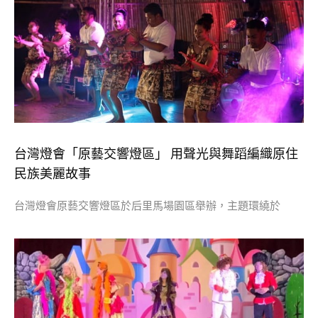
台灣燈會「原藝交響燈區」 用聲光與舞蹈編織原住
民族美麗故事
台灣燈會原藝交響燈區於后里馬場園區舉辦，主題環繞於