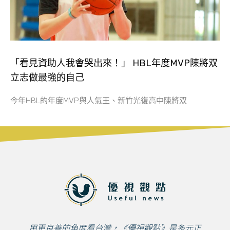
「看見資助人我會哭出來！」 HBL年度MVP陳將双
立志做最強的自己
今年HBL的年度MVP與人氣王、新竹光復高中陳將双
用更良善的角度看台灣，《優視觀點》是多元正