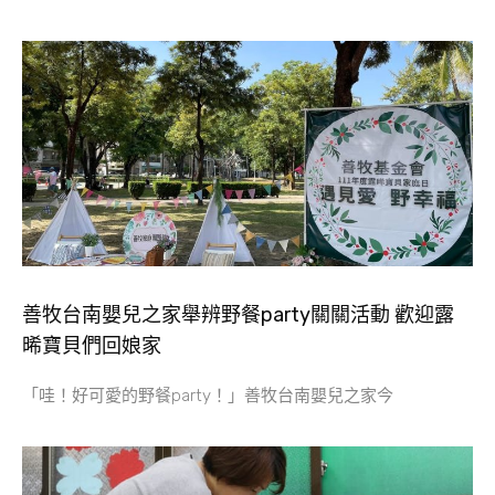
善牧台南嬰兒之家舉辨野餐party關關活動 歡迎露
晞寶貝們回娘家
「哇！好可愛的野餐party！」善牧台南嬰兒之家今