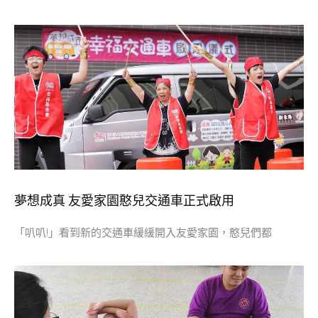
夢想成真 友愛家園憨兒交通車正式啟用
「叭叭!」看到新的交通車緩緩開入友愛家園，憨兒們都