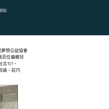
觀點
起夢想公益協會
過百位偏鄉兒
北101、
林侃諭、莊巧