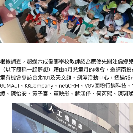
根據調查，超過六成偏鄉學校教師認為應優先關注偏鄉
（以下簡稱一起夢想）藉由4月兒童月的機會，邀請南投
童有機會參訪台北101及天文館、劍潭活動中心，透過城
GOMAJI、KKCompany、netiCRM、VGV圈粉
綾、陳怡安、黃子秦、董映彤、蔣涵伃、何芮熙、陳珮