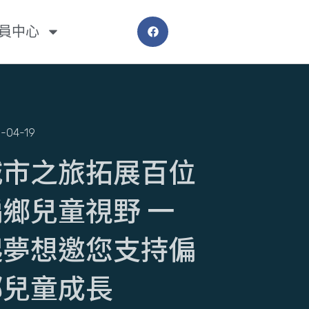
員中心
-04-19
城市之旅拓展百位
偏鄉兒童視野 一
起夢想邀您支持偏
鄉兒童成長