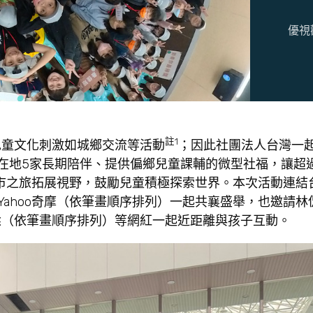
優視
註1
兒童文化刺激如城鄉交流等活動
；因此社團法人台灣一
在地5家長期陪伴、提供偏鄉兒童課輔的微型社福，讓超
市之旅拓展視野，鼓勵兒童積極探索世界。本次活動連結台
行銷科技、Yahoo奇摩（依筆畫順序排列）一起共襄盛舉，也邀請
瑈（依筆畫順序排列）等網紅一起近距離與孩子互動。