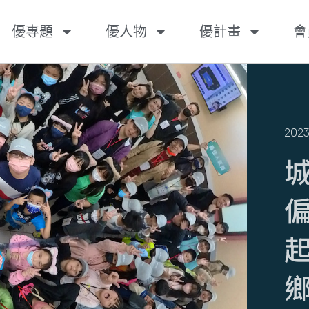
優專題
優人物
優計畫
會
2023