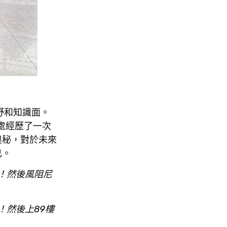
野和知識面。
處經歷了一次
奧秘，對於未來
己。
！然後風阻尼
！然後上89樓