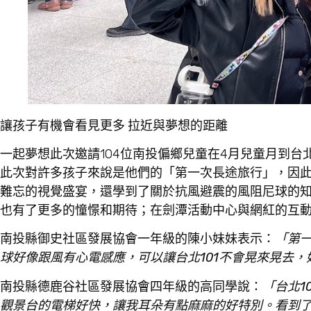
讓孩子有機會看見更多 拉近與夢想的距離
一起夢想此次邀請104位南投偏鄉兒童在4月兒童月到
此次對許多孩子來說是他們的「第一次長途旅行」，因此
難忘的視覺盛宴，還學到了關於抗風避震的風阻尼球的
也有了更多的憧憬和期待；在劍潭活動中心與網紅的互
南投縣御史社區發展協會一年級的陳小妹妹表示：
「第一
球好像跟風有心電感應，可以讓台北101不會晃來晃去，
南投縣德鹿谷社區發展協會四年級的高同學說：
「台北1
觀景台的電梯好快，讓我耳朵有點麻麻的好特別。看到