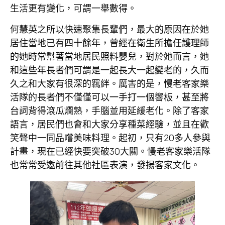
生活更有變化，可謂一舉數得。
何慧英之所以快速聚集長輩們，最大的原因在於她
居住當地已有四十餘年，曾經在衛生所擔任護理師
的她時常幫著當地居民照料嬰兒，對於她而言，她
和這些年長者們可謂是一起長大一起變老的，久而
久之和大家有很深的羈絆。厲害的是，慢老客家樂
活隊的長者們不僅僅可以一手打一個響板，甚至將
台詞背得滾瓜爛熟，手腦並用延緩老化。除了客家
語言，居民們也會和大家分享種菜經驗，並且在歡
笑聲中一同品嚐美味料理。起初，只有20多人參與
計畫，現在已經快要突破30大關。慢老客家樂活隊
也常常受邀前往其他社區表演，發揚客家文化。