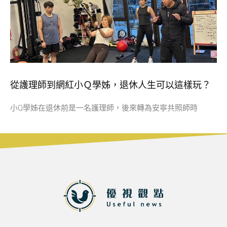
從護理師到網紅小Ｑ學姊，退休人生可以這樣玩？
小Q學姊在退休前是一名護理師，後來轉為安寧共照師時