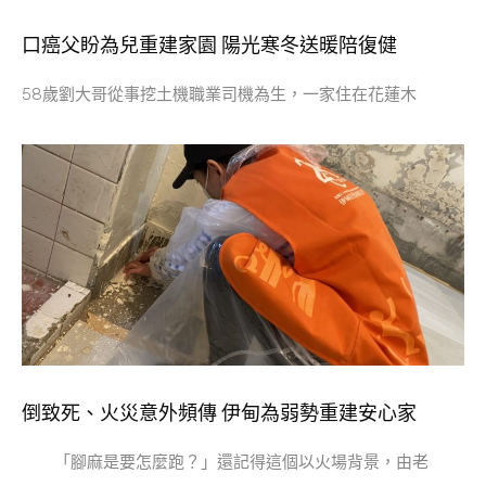
口癌父盼為兒重建家園 陽光寒冬送暖陪復健
58歲劉大哥從事挖土機職業司機為生，一家住在花蓮木
倒致死、火災意外頻傳 伊甸為弱勢重建安心家
「腳麻是要怎麼跑？」還記得這個以火場背景，由老