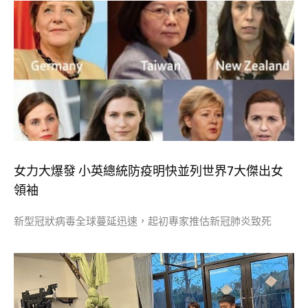
女力大爆發 小英總統防疫明快並列世界7大傑出女
領袖
新型冠狀病毒全球蔓延迅速，起初專家推估新冠肺炎致死