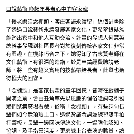
口說藝術
喚起年長者心中的客家魂
「慢老樂活念棚頭、客庄客語永續留」這個計畫除
了透過口說藝術永續發展客家文化，更希望銀髮族
能踏出家中和他人互動交流。計畫的發想人何慧英
總幹事發現到社區長者對於復刻傳統客家文化非常
有興趣，在機緣巧合之下，她得知了古志賢老師在
文化藝術上有很深的造詣，於是申請經費聘請老
師，將一些有趣又實用的技藝帶給長者，此舉也獲
得極大的回響。
「念棚頭」是客家長輩的童年回憶，昔時在戲棚子
開演之前，會由丑角率先以風趣的俚俗唸詞吸引觀
眾們聚集廣場看戲，俗稱「念棚頭」，有些詞句長
輩們如今還琅琅上口。透過背誦念詞並練習雙手拍
打響板，長輩一邊回味傳統文化，一邊強化認知、
協調、及手指靈活度，更磨練上台表演的膽量，讓