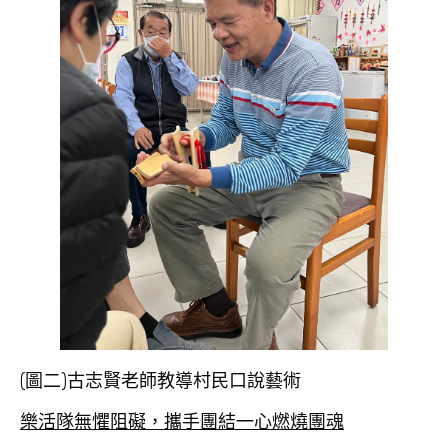
(圖二)古志賢老師教導村民口說藝術
樂活隊無懼阻礙，攜手團結一心燃燒團魂