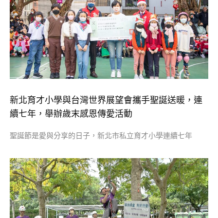
新北育才小學與台灣世界展望會攜手聖誕送暖，連
續七年，舉辦歲末感恩傳愛活動
聖誕節是愛與分享的日子，新北市私立育才小學連續七年