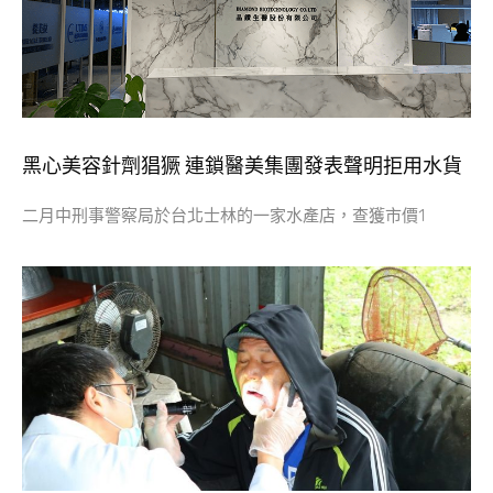
黑心美容針劑猖獗 連鎖醫美集團發表聲明拒用水貨
二月中刑事警察局於台北士林的一家水產店，查獲市價1