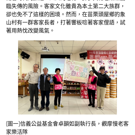
臨失傳的風險。客家文化雖貴為本土第二大族群，
卻也免不了這樣的困境。然而，在苗栗頭屋鄉的象
山村有一群客家長者，打著響板唸著客家俚語，試
著用熱忱改變風氣。
(圖一)信義公益基金會卓韻如副執行長，觀摩慢老客
家樂活隊