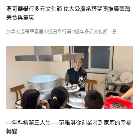
溫哥華舉行多元文化節 崑大公廣系築夢團推廣臺灣
美食與童玩
加拿大溫哥華素里市近日舉行第11週年多元文化節，日
中年斜槓第三人生——范雅淇從創業者到家廚的幸福
轉變