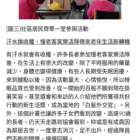
(圖三)社區居民齊聚一堂參與活動
汗水換收穫，慢老客家樂活隊帶來老年生活新轉機
有汗水就會有收穫，許多長者參加慢老客家樂活隊
後，在生活上有很大的改變，除了平時服用的藥量
減少，身體也變得健康，有些人長期受失眠困擾，
來到據點以後，因為活動量大、心情愉悅，所以睡
眠品質也受到改善。從一開始的百般不願到現在掛
著笑容，甚至還會和來訪的人介紹他們所獲得共好
行動的新生活獎，成為當地的「白髮外交官」。另
外，這個計畫也讓許多子女們看到改變，高達90歲
的長者，仍天天走路到協會報到，抑或是有成員因
為鄰居去世，一度意志消沉，足不出戶，經過隊員
們不斷的開導，慢慢回歸。