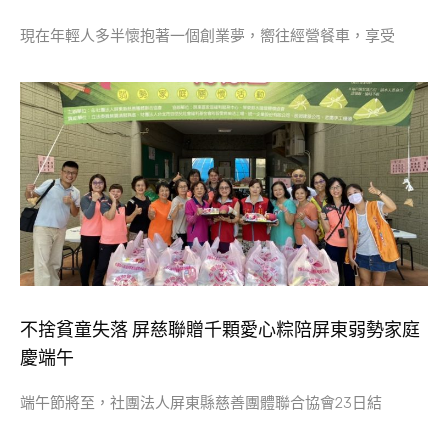
現在年輕人多半懷抱著一個創業夢，嚮往經營餐車，享受
不捨貧童失落 屏慈聯贈千顆愛心粽陪屏東弱勢家庭
慶端午
端午節將至，社團法人屏東縣慈善團體聯合協會23日結