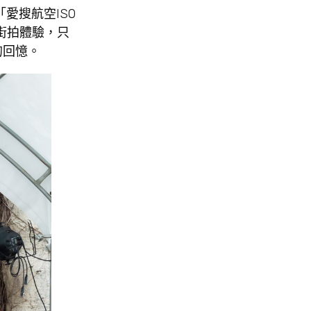
「愛搜航空ISO
費街拍體驗，只
的回憶。