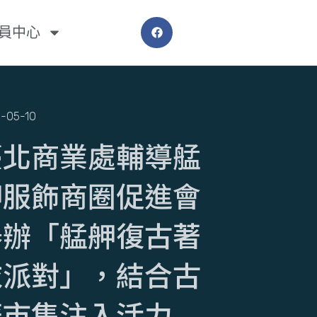
員中心
-05-10
臺北商業處輔導艋
舺服飾商圈促進會
舉辦「艋舺復古著
衣派對」，結合古
著市集注入活力