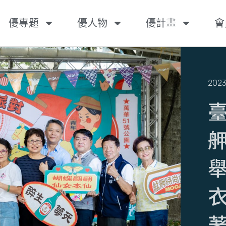
優專題
優人物
優計畫
會
2023