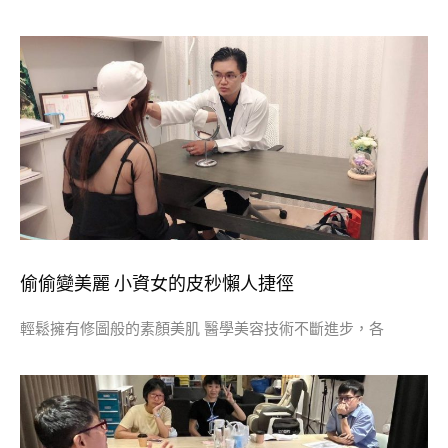
偷偷變美麗 小資女的皮秒懶人捷徑
輕鬆擁有修圖般的素顏美肌 醫學美容技術不斷進步，各