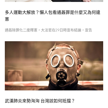
多人運動大解放？懶人包看通姦罪是什麼又為何違
憲
通姦除罪化二度釋憲，大法官在29日時宣布結論，宣告
武漢肺炎來勢洶洶 台灣該如何抵擋？