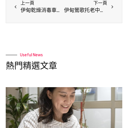
上一頁
下一頁
伊甸乾燥消毒車到宅服務 助身障朋友提升居住品質
伊甸鶯歌托老中心攜手幼兒園「樂陶陶」 首次於陶博館辦展解鎖人生清單
Useful News
熱門精選文章