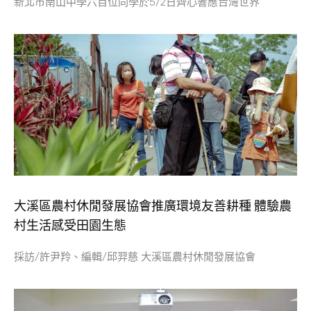
新北市南山中學六百位同學於5/2日齊心響應台灣世界
大溪區農村休閒發展協會推廣環境友善耕種 體驗農
村生活感受田園生態
採訪/許尹羚、編輯/邱羿慈 大溪區農村休閒發展協會