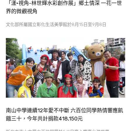
「漾•視角-林世輝水彩創作展」鄉土情深 一花一世
界的微觀視角
文化部所屬國立彰化生活美學館於8月15日至9月8日
南山中學連續12年愛不中斷 六百位同學熱情響應飢
餓三十，今年共計捐款418,150元