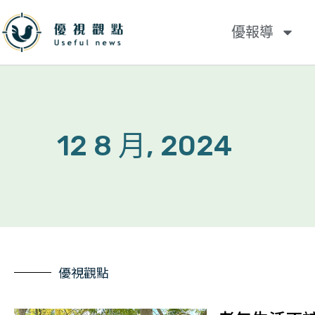
優報導
12 8 月, 2024
優視觀點