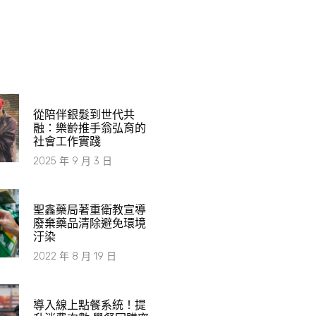
從陪伴銀髮到世代共
融：樂齡推手翁弘育的
社會工作實踐
2025 年 9 月 3 日
​聖鑫藥局著重衛教宣導
廢棄藥品清除避免環境
汙染
2022 年 8 月 19 日
導入線上點餐系統！提