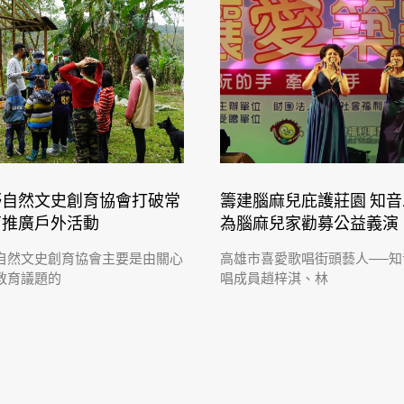
野自然文史創育協會打破常
籌建腦麻兒庇護莊園 知
育推廣戶外活動
為腦麻兒家勸募公益義演
自然文史創育協會主要是由關心
高雄市喜愛歌唱街頭藝人──知
教育議題的
唱成員趙梓淇、林