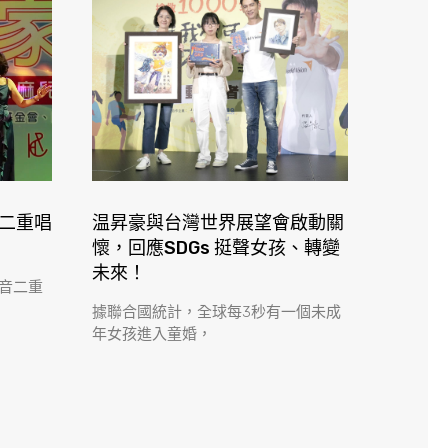
音二重唱
温昇豪與台灣世界展望會啟動關
懷，回應SDGs 挺聲女孩、轉變
未來！
音二重
據聯合國統計，全球每3秒有一個未成
年女孩進入童婚，