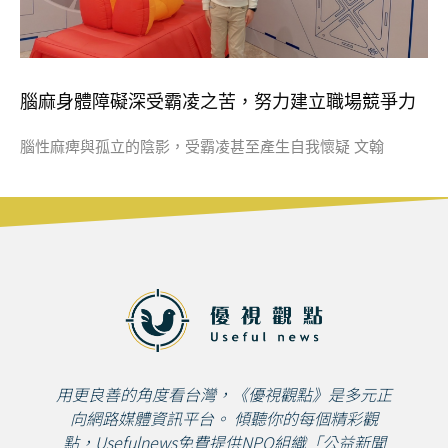
腦麻身體障礙深受霸凌之苦，努力建立職場競爭力
腦性麻痺與孤立的陰影，受霸凌甚至產生自我懷疑 文翰
用更良善的角度看台灣，《優視觀點》是多元正
向網路媒體資訊平台。 傾聽你的每個精彩觀
點，Usefulnews免費提供NPO組織「公益新聞