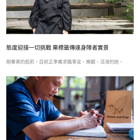
態度迎接一切挑戰 棄標籤傳達身障者實景
剛畢業的凱莉，目前正準備求職事宜，樂觀、活潑的她，