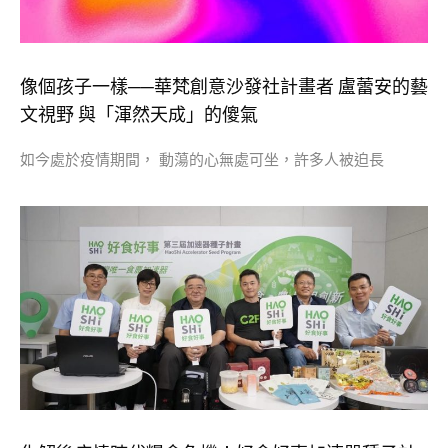
像個孩子一樣──華梵創意沙發社計畫者 盧蕾安的藝
文視野 與「渾然天成」的傻氣
如今處於疫情期間， 動蕩的心無處可坐，許多人被迫長