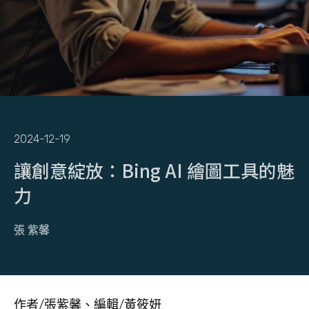
2024-12-19
讓創意綻放：Bing AI 繪圖工具的魅
力
張 紫馨
作者/張紫馨、編輯/黃筱妍