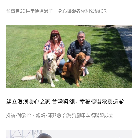
台灣自2014年便通過了「身心障礙者權利公約(CR
建立浪浪暖心之家 台灣狗腳印幸福聯盟救援送愛
採訪/陳姿吟、編輯/邱羿慈 台灣狗腳印幸福聯盟成立