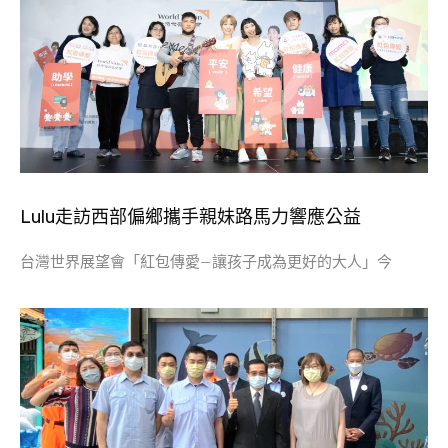
Lulu走訪西部偏鄉攜手親妹路馬力響應公益
台灣世界展望會「紅包傳愛—讓孩子成為更好的大人」今