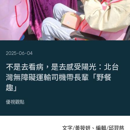
2025-06-04
不是去看病，是去感受陽光：北台
灣無障礙運輸司機帶長輩「野餐
趣」
優視觀點
文字/黃筱妍、編輯/邱羿慈