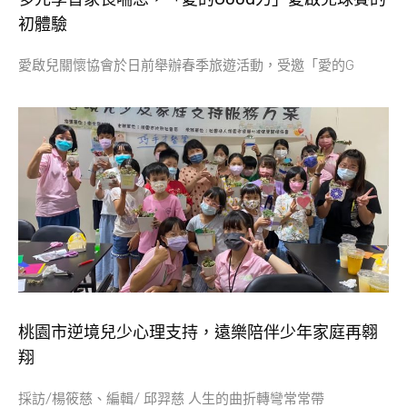
初體驗
愛啟兒關懷協會於日前舉辦春季旅遊活動，受邀「愛的G
桃園市逆境兒少心理支持，遠樂陪伴少年家庭再翱
翔
採訪/楊筱慈、編輯/ 邱羿慈 人生的曲折轉彎常常帶