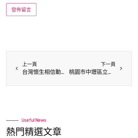
上一頁
下一頁
台灣懷生相信動物協會用絕育阻止流浪悲歌，從根源實現人犬共好
桃園市中壢區立信社區發展協會，打造多元共融、溫暖互助的據點
Useful News
熱門精選文章