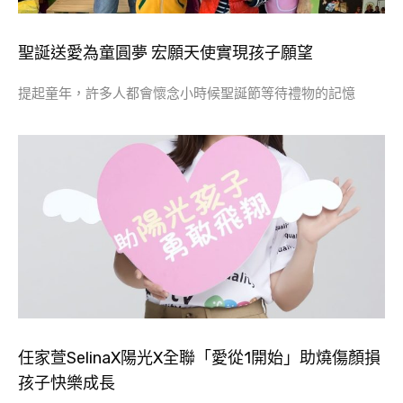
聖誕送愛為童圓夢 宏願天使實現孩子願望
提起童年，許多人都會懷念小時候聖誕節等待禮物的記憶
任家萱SelinaX陽光X全聯「愛從1開始」助燒傷顏損
孩子快樂成長