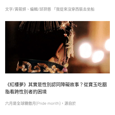
文字/黃筱妍、編輯/邱羿慈 「我從來沒穿西裝去坐船
《紅樓夢》其實是性別認同障礙故事？從寶玉吃胭
脂看跨性別者的困境
六月是全球驕傲月(Pride month)，源自於