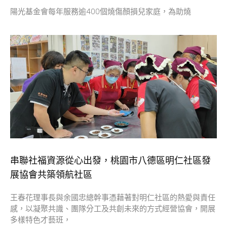
陽光基金會每年服務逾400個燒傷顏損兒家庭，為助燒
串聯社福資源從心出發，桃園市八德區明仁社區發
展協會共築領航社區
王春花理事長與余國忠總幹事憑藉著對明仁社區的熱愛與責任
感，以凝聚共識、團隊分工及共創未來的方式經營協會，開展
多樣特色才藝班，