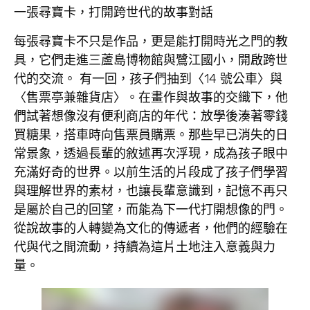
一張尋寶卡，打開跨世代的故事對話
每張尋寶卡不只是作品，更是能打開時光之門的教
具，它們走進三蘆島博物館與鷺江國小，開啟跨世
代的交流。 有一回，孩子們抽到〈14 號公車〉與
〈售票亭兼雜貨店〉。在畫作與故事的交織下，他
們試著想像沒有便利商店的年代：放學後湊著零錢
買糖果，搭車時向售票員購票。那些早已消失的日
常景象，透過長輩的敘述再次浮現，成為孩子眼中
充滿好奇的世界。以前生活的片段成了孩子們學習
與理解世界的素材，也讓長輩意識到，記憶不再只
是屬於自己的回望，而能為下一代打開想像的門。
從說故事的人轉變為文化的傳遞者，他們的經驗在
代與代之間流動，持續為這片土地注入意義與力
量。