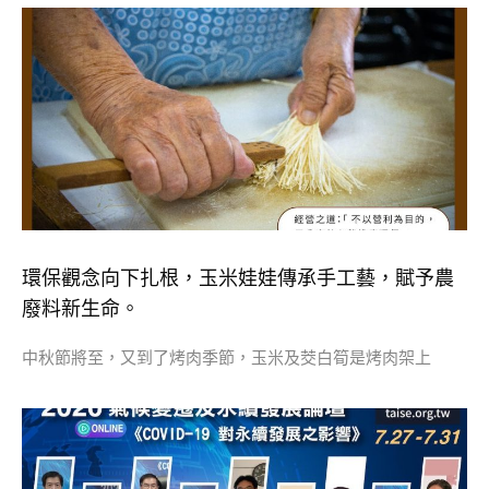
環保觀念向下扎根，玉米娃娃傳承手工藝，賦予農
廢料新生命。
中秋節將至，又到了烤肉季節，玉米及茭白筍是烤肉架上