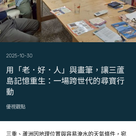
2025-10-30
用「老．好．人」與畫筆，讓三蘆
島記憶重生：一場跨世代的尋寶行
動
優視觀點
三重、蘆洲因地理位置與容易淹水的天氣條件，宛