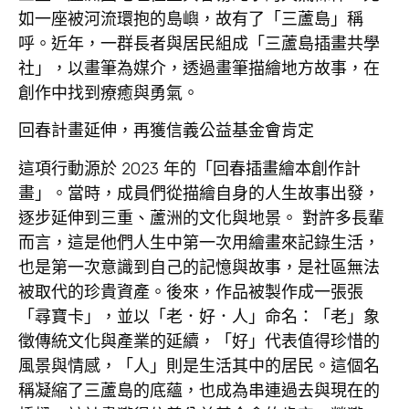
如一座被河流環抱的島嶼，故有了「三蘆島」稱
呼。近年，一群長者與居民組成「三蘆島插畫共學
社」，以畫筆為媒介，透過畫筆描繪地方故事，在
創作中找到療癒與勇氣。
回春計畫延伸，再獲信義公益基金會肯定
這項行動源於 2023 年的「回春插畫繪本創作計
畫」。當時，成員們從描繪自身的人生故事出發，
逐步延伸到三重、蘆洲的文化與地景。 對許多長輩
而言，這是他們人生中第一次用繪畫來記錄生活，
也是第一次意識到自己的記憶與故事，是社區無法
被取代的珍貴資產。後來，作品被製作成一張張
「尋寶卡」，並以「老．好．人」命名：「老」象
徵傳統文化與產業的延續，「好」代表值得珍惜的
風景與情感，「人」則是生活其中的居民。這個名
稱凝縮了三蘆島的底蘊，也成為串連過去與現在的