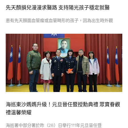
先天顏損兒漫漫求醫路 支持陽光孩子穩定就醫
患有先天顏面血管瘤或血管畸形的孩子，因為出生時外觀
海巡東沙媽媽升級！元旦晉任暨授勳典禮 眾寶眷觀
禮溫馨榮耀
海巡署中部分署於昨（28）日舉行111年元旦晉任暨