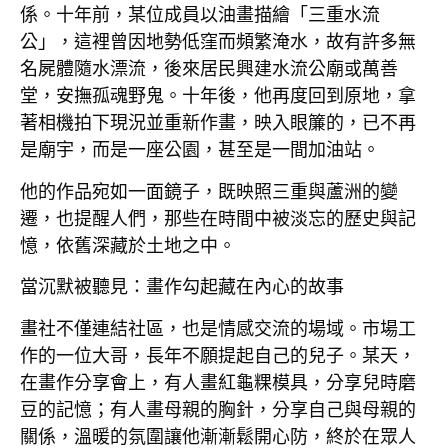
係。十年前，某位成員以油畫描繪「三重水流
公」，這裡曾因地勢低窪而頻繁淹水，故有許多無
名屍體隨水漂流，後來居民興建水流公廟或萬善
堂，安撫孤魂野鬼。十年後，他再度回到原地，拿
著相機拍下現況並重新作畫，映入眼簾的，已不再
是廟宇，而是一座公園，甚至是一間加油站。
他的作品宛如一面鏡子，既映照三重與蘆洲的變
遷，也提醒人們，那些在時間中被淡忘的歷史與記
憶，依舊深藏於土地之中。
當沉默被聽見：畫作勾起藏在內心的故事
畫社不僅連結社區，也是情感交流的場域。市場工
作的一位大哥，長年不願提起自己的兒子。某天，
在畫作分享會上，有人畫紅龜粿模具，分享兒時磨
豆的記憶；有人畫母親的胸針，分享自己與母親的
關係，溫暖的氛圍讓他漸漸鬆開心防，終於在眾人