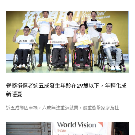
​脊髓損傷者逾五成發生年齡在29歲以下，年輕化成
新隱憂
近五成導因車禍，六成無法重返就業，嚴重衝擊家庭及社