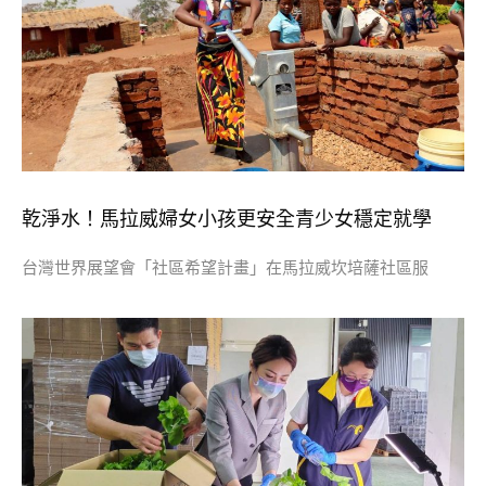
乾淨水！馬拉威婦女小孩更安全青少女穩定就學
台灣世界展望會「社區希望計畫」在馬拉威坎培薩社區服