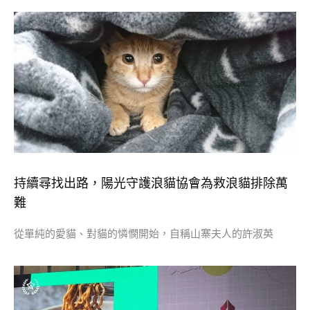
持續尋找出路，陽光守護浪貓協會為救浪貓排除萬
難
從單純的愛貓、對貓的憐憫開始，自稱山寨夫人的許淑英