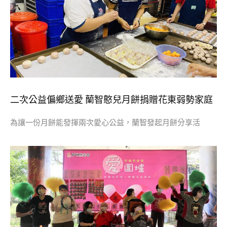
二次公益偏鄉送愛 蘭智憨兒月餅捐贈花東弱勢家庭
為讓一份月餅能發揮兩次愛心公益，蘭智發起月餅分享活