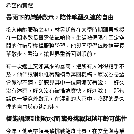
希望的實踐
暴雨下的樂齡啟示，陪伴喚醒久違的自由
投入樂齡服務之初，林昱廷曾在大學時期跟著教授
在一間多數長輩需依靠輪椅、生活被侷限在固定空
間的住宿型機構服務學習，他與同學們每晚推著長
輩散步、看海，讓世界重新回到眼前。
有一次遇上突如其來的暴雨，把所有人淋得措手不
及，他們狼狽地推著輪椅急奔回機構。原以為長輩
會覺得不適，卻聽見其中一位阿嬤笑著說：「好久
沒有淋雨，好久沒有被推這麼快，好刺激！」那句
話像一場意外啟示，在混亂的大雨中，喚醒的是久
違的自由與心跳加速。
復能訓練到划動水面 龍舟挑戰超越年齡可能性
今年，他更帶領長輩挑戰龍舟比賽，在安全與專業