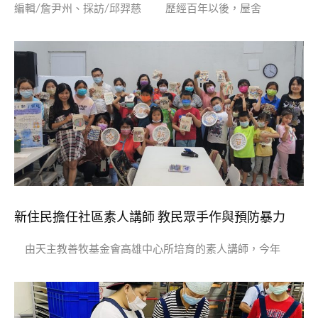
編輯/詹尹州、採訪/邱羿慈 歷經百年以後，屋舍
新住民擔任社區素人講師 教民眾手作與預防暴力
由天主教善牧基金會高雄中心所培育的素人講師，今年