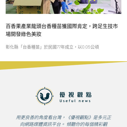
百香果產業龍頭台香種苗獲國際肯定，跨足生技市
場開發綠色美妝
彰化縣「台香種苗」於民國77年成立，以0.05公頃
用更良善的角度看台灣，《優視觀點》是多元正
向網路媒體資訊平台。 傾聽你的每個精彩觀