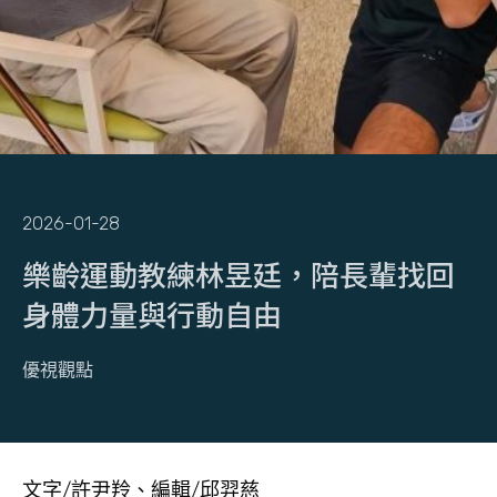
2026-01-28
樂齡運動教練林昱廷，陪長輩找回
身體力量與行動自由
優視觀點
文字/許尹羚、編輯/邱羿慈