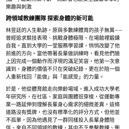
樂趣與刺激
跨領域教練團隊 探索身體的新可能
林昱廷的人生軌跡，原與多數練體育的孩子無異——
曾經追求競技表現、挑戰身體極限、在場館裡鍛鍊
自我。直到大學的一堂服務學習課，悄悄改變了他
前進的方向。當他帶著長輩做訓練時，看見他們臉
上因完成一個動作而浮現的滿足笑容，他第一次意
識到，身體的價值不只在突破紀錄，更在於陪一個
人重新找回「能做」與「能感受」的力量。
於是，他從體育館走向樂齡場域，進入成功大學老
年研究所，在社區、家庭與團體班穿梭，從運動專
業一路延伸到理解長輩身心需求的細微差異。這條
道路沒有獎牌，也沒有標準化的評分方式，但他並
不孤單，因為他遇見了一群同樣投入長輩身體陪
伴、來自不同領域的教練，其中不乏拳擊教練、衝