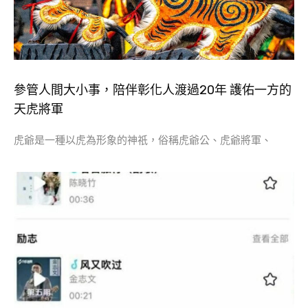
參管人間大小事，陪伴彰化人渡過20年 護佑一方的
天虎將軍
虎爺是一種以虎為形象的神祇，俗稱虎爺公、虎爺將軍、