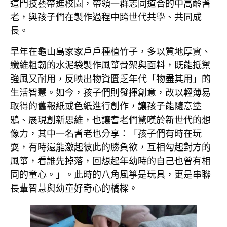
這門技藝帶進校園，帶領一群志同道合的中高齡耆
老，與孩子們在製作過程中跨世代共學、共同成
長。
早年在龜山島家家戶戶種植竹子，多以質地厚實、
纖維粗韌的水泥袋製作風箏骨架與面料，既能抵禦
強風又耐用，反映出物資匱乏年代「物盡其用」的
生活智慧。如今，孩子們則發揮創意，改以輕薄易
取得的舊報紙或色紙進行創作，讓孩子能隨意塗
鴉、展現創新思維，也讓耆老們驚嘆於新世代的想
像力，其中一名耆老也分享：「孩子們有時在玩
耍，有時還能激起彼此的勝負欲，互相勾起對方的
風箏，看誰先掉落，回想起年幼時的自己也曾有相
同的童心。」。此時的八角風箏是玩具，更是串聯
長輩智慧與幼童好奇心的橋樑。