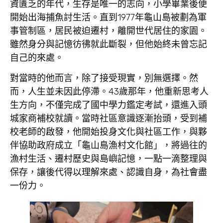
資匱乏的年代，生存是唯一的志向，小學畢業後便
開始出海捕魚討生活。直到1977年龜山島被劃為軍
事管制區，居民被迫遷村，離開世代居住的家園。
雖然身分與記憶彷彿就此斷裂，但他始終未曾忘記
自己的來處。
對當時的他而言，除了接受現實，別無選擇。然
而，人生並未因此停滯。43歲那年，他重新思考人
生方向，不僅完成了國中學力鑑定考試，還進入頭
城家商補校就讀。當時社區意識逐漸抬頭，受到補
校老師的啟發，他開始投身文化與社區工作，與夥
伴協助政府成立「龜山島漁村文化館」，將過往的
漁村生活、遷村歷史與島嶼記憶，一點一滴整理與
保存，讓後代得以理解來處、認識自身，為社會盡
一份力。