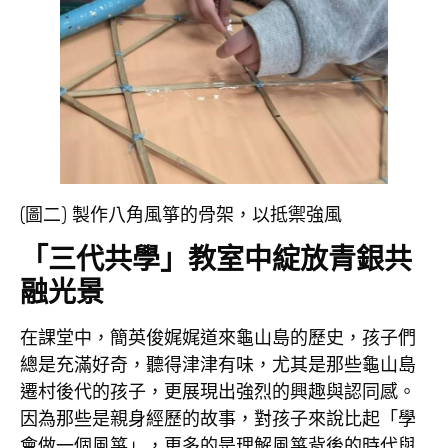
(圖二) 製作八角風箏的骨架，以抵禦強風
「三代共學」教室中綻放青銀共
融光景
在課堂中，簡英俊娓娓道來龜山島的歷史，孩子們
總是充滿好奇，聽得津津有味，尤其是那些龜山島
遷村後代的孩子，更展現出強烈的興趣與認同感。
因為那些是親身經歷的故事，對孩子來說比起「學
會做一個風箏」，更多的是理解風箏背後的時代與