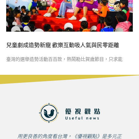
兒童劇成造勢新寵 歡樂互動吸人氣與民零距離
臺灣的選舉造勢活動百百款，熱鬧勘比賀歲節目，只求能
用更良善的角度看台灣，《優視觀點》是多元正