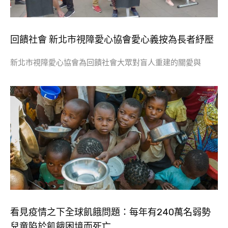
回饋社會 新北市視障愛心協會愛心義按為長者紓壓
新北市視障愛心協會為回饋社會大眾對盲人重建的關愛與
看見疫情之下全球飢餓問題：每年有240萬名弱勢
兒童陷於飢餓困境而死亡