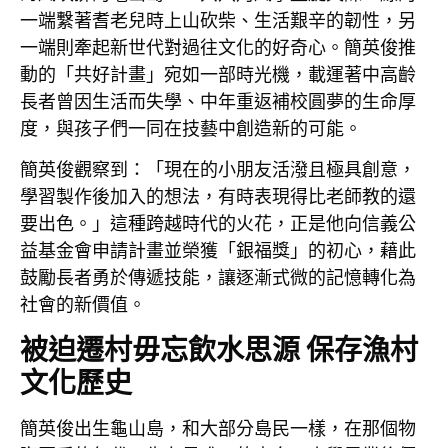
一端繫著耆老兒時上山砍柴、生活艱辛的韌性，另
一端則牽起新世代對過往文化的好奇心。簡英俊推
動的「共好計畫」宛如一部時光機，載運著中高齡
長者曾因生活而失學、中年重返補校圓夢的生命厚
度，與孩子們一同在技藝中創造新的可能。
簡英俊觀察到：「現在的小朋友活潑且極具創意，
學習製作後加入的想法，有時表現得比老師教的還
要出色。」這種跨越時代的火花，正是他向信義公
益基金會申請計畫並榮獲「銀福獎」的初心，藉此
鼓勵長者勇於傳遞技能，讓逐漸式微的記憶轉化為
社會的新價值。
被迫遷村毋忘飲水思源 保存漁村
文化歷史
簡英俊出生龜山島，和大部分島民一樣，在那個物