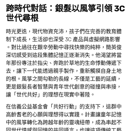
跨時代對話：銀髮以風箏引領 3C
世代尋根
時光更迭，現代物資充沛，孩子們在完善的教育體
制下成長，生活卻也深受 3C 產品與虛擬網路影響
。對比過往在艱辛勞動中尋找快樂的純粹，簡英俊
深切感受到這段集體記憶正逐漸消失。他渴望將當
年那份專注於指尖、奔跑於草地的生命悸動傳遞下
去，讓下一代能透過親手製作，重新觸摸自身土地
的根。風箏之間勾勒的長線，不僅是工藝的延續，
更是銀髮長者智慧與青年世代創意的碰撞與串接，
讓「世代共好」的理想在現實中著陸。
在信義公益基金會「共好行動」的支持下，這群中
高齡耆老的心願與理想得以實踐。計畫讓童年記憶
中的風箏轉化為跨越年齡的靈魂紐帶，成為串起不
同世代情感與回憶的共同語言，也讓這項傳統工藝