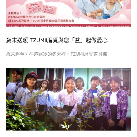
歲末送暖 TZUMii厝覓與您「益」起做愛心
歲末將至，在這寒冷的冬天裡，TZUMii厝覓家具攜