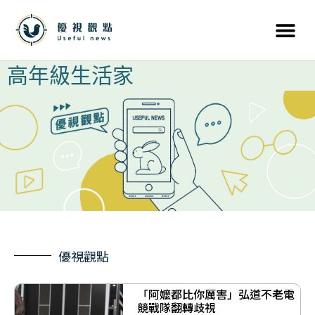
高年級生活家
優視觀點
「阿嬤都比你厲害」弘道不老電
競戰隊翻轉歧視