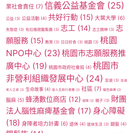
信義公益基金會
(25)
業社會責任
(7)
共好行動
(15)
大葉大學
(6)
公益活動
(4)
公益
(3)
志工
(14)
志
失智症
(3)
布拉格微醫集團
(3)
志工精神
(3)
桃園
願服務
(15)
教育
(3)
日日好食
(3)
桃園
(3)
NPO中心
(23)
桃園市志願服務推
桃園市
廣中心
(19)
桃園市政府社會局
(4)
非營利組織發展中心
(24)
澎湖
(3)
澎湖
社區
(7)
生命故事
(4)
老人之家
(2)
盲人互助行善團
(2)
腦性麻痺
(2)
財團
蜂湧數位商店
(12)
腦麻
(5)
親子
(3)
視障
(2)
身心障礙
法人腦性麻痺基金會
(17)
(18)
身障者培力計畫
(6)
退休
(4)
銀髮
(4)
退休生活
(3)