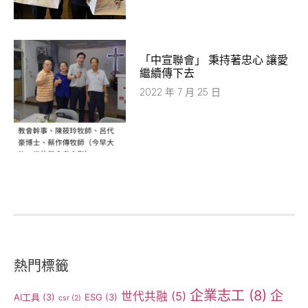
「中宣聯會」 秉持著忠心 讓愛
繼續傳下去
2022 年 7 月 25 日
熱門標籤
企業志工
(8)
企
世代共融
(5)
AI工具
(3)
ESG
(3)
csr
(2)