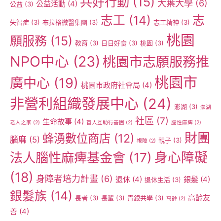
共好行動
(15)
大葉大學
(6)
公益活動
(4)
公益
(3)
志工
(14)
志
失智症
(3)
布拉格微醫集團
(3)
志工精神
(3)
桃園
願服務
(15)
教育
(3)
日日好食
(3)
桃園
(3)
NPO中心
(23)
桃園市志願服務推
桃園市
廣中心
(19)
桃園市政府社會局
(4)
非營利組織發展中心
(24)
澎湖
(3)
澎湖
社區
(7)
生命故事
(4)
老人之家
(2)
盲人互助行善團
(2)
腦性麻痺
(2)
財團
蜂湧數位商店
(12)
腦麻
(5)
親子
(3)
視障
(2)
身心障礙
法人腦性麻痺基金會
(17)
(18)
身障者培力計畫
(6)
退休
(4)
銀髮
(4)
退休生活
(3)
銀髮族
(14)
高齡友
長者
(3)
長輩
(3)
青銀共學
(3)
高齡
(2)
善
(4)