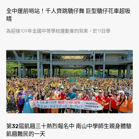
全中運前哨站！千人齊跳驕仔舞 巨型驕仔花車超吸
睛
為迎接109年全國中等學校運動會的到來，於11日舉
第32屆飢餓三十熱烈報名中 南山中學師生親身體驗
飢餓難民的一天