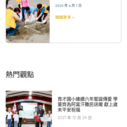
2024 年 6 月 7 日
閱讀更多 »
熱門觀點
育才國小連續六年聖誕傳愛 學
童齊為阿富汗難民送暖 獻上歲
末平安祝福
2021 年 12 月 24 日