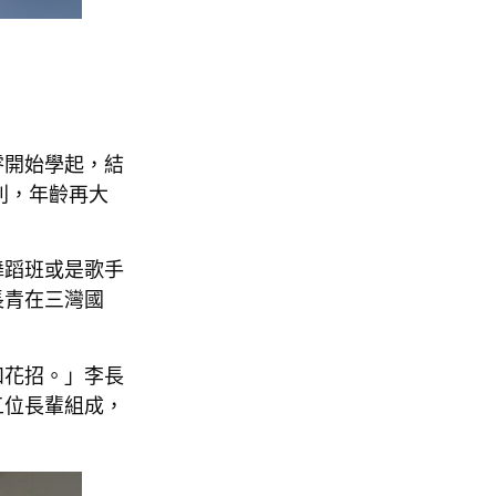
零開始學起，結
則，年齡再大
舞蹈班或是歌手
長青在三灣國
和花招。」李長
五位長輩組成，